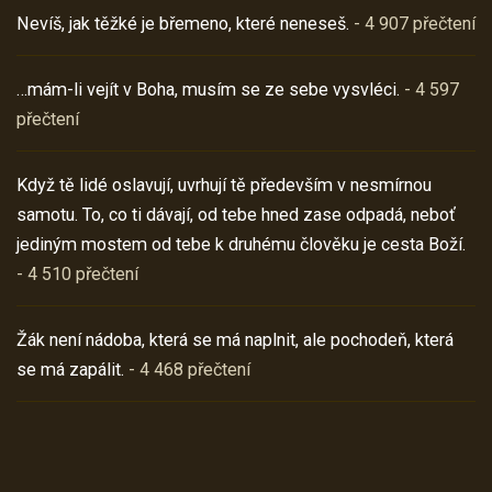
Nevíš, jak těžké je břemeno, které neneseš.
- 4 907 přečtení
…mám-li vejít v Boha, musím se ze sebe vysvléci.
- 4 597
přečtení
Když tě lidé oslavují, uvrhují tě především v nesmírnou
samotu. To, co ti dávají, od tebe hned zase odpadá, neboť
jediným mostem od tebe k druhému člověku je cesta Boží.
- 4 510 přečtení
Žák není nádoba, která se má naplnit, ale pochodeň, která
se má zapálit.
- 4 468 přečtení