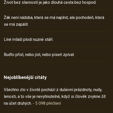
Život bez slavností je jako dlouhá cesta bez hospod.
Žák není nádoba, která se má naplnit, ale pochodeň, která
se má zapálit.
Líné mládí plodí nuzné stáří.
Buďto příst, nebo jíst, nebo píseň zpívat.
Nejoblíbenější citáty
Všechno zlo v životě pochází z duševní prázdnoty, nudy,
lenosti, a to vše je nevyhnutelné, když si člověk zvykne žít
na účet druhých.
- 5 098 přečtení