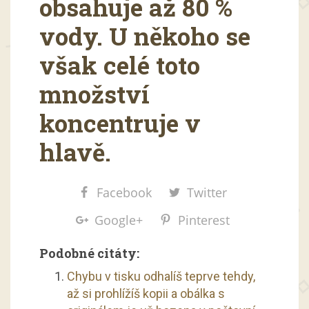
obsahuje až 80 %
vody. U někoho se
však celé toto
množství
koncentruje v
hlavě.
Facebook
Twitter
Google+
Pinterest
Podobné citáty:
Chybu v tisku odhalíš teprve tehdy,
až si prohlížíš kopii a obálka s