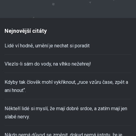
Nejnovější citáty
Lidé ví hodně, umění je nechat si poradit
Vlezls-li sám do vody, na vlhko nežehrej!
Kdyby tak člověk mohl vykřiknout, „ruce vzůru čase, zpět a
ani hnout“.
Někteří lidé si myslí, že mají dobré srdce, a zatím mají jen
slabé nervy.
Nikdo nemá důvod se změnit, dokud nemá jistotu, že je