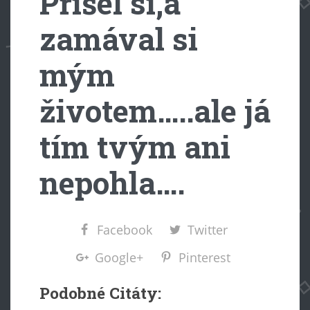
Přišel si,a
zamával si
mým
životem…..ale já
tím tvým ani
nepohla….
Facebook
Twitter
Google+
Pinterest
Podobné Citáty: