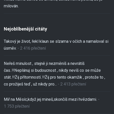
milován.
Nejoblíbenější citáty
Takový je život, řekl klaun se slzama v očích a namaloval si
úsměv.
- 2 416 přečtení
Neřeš minulost , stejně ji nezměníš a nevrátíš
čas..!!Neplánuj si budoucnost , nikdy nevíš co se může
stát..!!Žij přítomností..!!Žij pro tento okamžik , protože to ,
co prožiješ teď , už nikdy pro...
- 2 413 přečtení
Miř na Měsíc,když jej mineš,skončíš mezi hvězdami.
-
1 753 přečtení