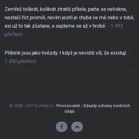
Zemřeš tolikrát, kolikrát ztratíš přítele, parte se netiskne,
nestačí říct promiň, nevím jestli je chyba ve mě nebo v tobě,
asi už to tak zůstane, a sejdeme se až v hrobě.
- 1 493
přečtení
Přátelé jsou jako hvězdy. I když je nevidíš víš, že existují.
-
1 490 přečtení
© 2008 - 2017 E-citáty.cz /
Provozovatel
/
Zásady ochrany osobních
údajů