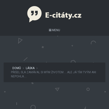
MENU
DOMŮ
LÁSKA
PŘIŠEL SI,A ZAMÁVAL SI MÝM ŽIVOTEM…..ALE JÁ TÍM TVÝM ANI
NEPOHLA….