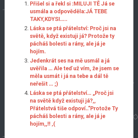
Přišel si a řekl si :MILUJI TĚ Já se
usmála a odpověděla:JÁ TEBE
TAKY,KDYSI…..
Láska se ptá přátelství: Proč jsi na
světě, když existuji já? Protože ty
pácháš bolesti a rány, ale já je
hojím.
Jedenkrát ses na mě usmál a já
uvěřila … Ale teď už vím, že jsem se
měla usmát i já na tebe a dál tě
neřešit … ;)
Láska se ptá přátelství… „Proč jsi
na světě když existuji já?,,
Přátelstvá tiše odpoví..“Protože Ty
pácháš bolesti a rány, ale já je
hojím,,!! ‚(