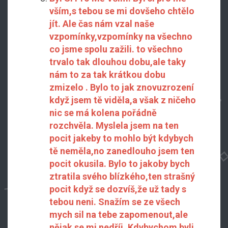
vším,s tebou se mi dovšeho chtělo
jít. Ale čas nám vzal naše
vzpomínky,vzpomínky na všechno
co jsme spolu zažili. to všechno
trvalo tak dlouhou dobu,ale taky
nám to za tak krátkou dobu
zmizelo . Bylo to jak znovuzrození
když jsem tě viděla,a však z ničeho
nic se má kolena pořádně
rozchvěla. Myslela jsem na ten
pocit jakeby to mohlo být kdybych
tě neměla,no zanedlouho jsem ten
pocit okusila. Bylo to jakoby bych
ztratila svého blízkého,ten strašný
pocit když se dozvíš,že už tady s
tebou neni. Snažím se ze všech
mych sil na tebe zapomenout,ale
nějak se mi nedříi. Kdybychom byli