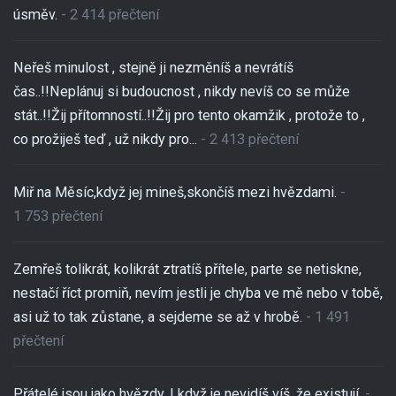
úsměv.
- 2 414 přečtení
Neřeš minulost , stejně ji nezměníš a nevrátíš
čas..!!Neplánuj si budoucnost , nikdy nevíš co se může
stát..!!Žij přítomností..!!Žij pro tento okamžik , protože to ,
co prožiješ teď , už nikdy pro...
- 2 413 přečtení
Miř na Měsíc,když jej mineš,skončíš mezi hvězdami.
-
1 753 přečtení
Zemřeš tolikrát, kolikrát ztratíš přítele, parte se netiskne,
nestačí říct promiň, nevím jestli je chyba ve mě nebo v tobě,
asi už to tak zůstane, a sejdeme se až v hrobě.
- 1 491
přečtení
Přátelé jsou jako hvězdy. I když je nevidíš víš, že existují.
-