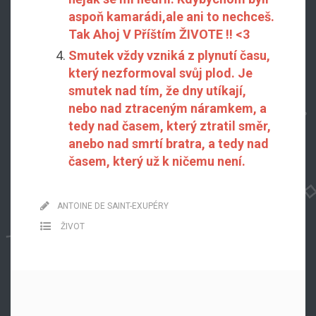
aspoň kamarádi,ale ani to nechceš.
Tak Ahoj V Příštím ŽIVOTE !! <3
Smutek vždy vzniká z plynutí času,
který nezformoval svůj plod. Je
smutek nad tím, že dny utíkají,
nebo nad ztraceným náramkem, a
tedy nad časem, který ztratil směr,
anebo nad smrtí bratra, a tedy nad
časem, který už k ničemu není.
ANTOINE DE SAINT-EXUPÉRY
ŽIVOT