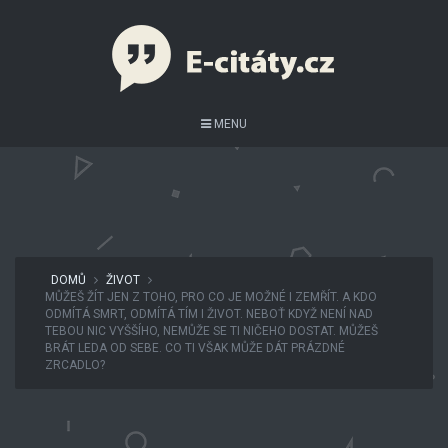
MENU
DOMŮ
ŽIVOT
MŮŽEŠ ŽÍT JEN Z TOHO, PRO CO JE MOŽNÉ I ZEMŘÍT. A KDO
ODMÍTÁ SMRT, ODMÍTÁ TÍM I ŽIVOT. NEBOŤ KDYŽ NENÍ NAD
TEBOU NIC VYŠŠÍHO, NEMŮŽE SE TI NIČEHO DOSTAT. MŮŽEŠ
BRÁT LEDA OD SEBE. CO TI VŠAK MŮŽE DÁT PRÁZDNÉ
ZRCADLO?