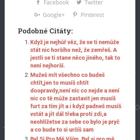
Facebook
Twitter
Google+
Pinterest
Podobné Citáty:
Když je nejhůř věz, že se ti nemůže
stát nic horšího než, že zemřeš. A
jestli se ti stane něco jiného, tak to
není nejhorší.
Mužeš mít všechno co budeš
chtít,jen to musíš chtít
doopravdy,není níc co nejde a není
nic co tě může zastavit jen musíš
furt za tím jít a i když padneš musíš
vstát a jít dál třeba proti zdi,a
neohlížetse za sebe co bylo je pryč
a co bude to si určíš sam
Byl Si Pro Mě Vším. Byl si pro mě