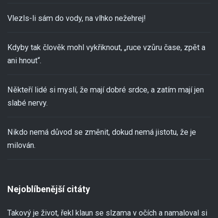
Vlezls-li sám do vody, na vlhko nežehrej!
Kdyby tak člověk mohl vykřiknout, „ruce vzůru čase, zpět a
ani hnout“.
Někteří lidé si myslí, že mají dobré srdce, a zatím mají jen
slabé nervy.
Nikdo nemá důvod se změnit, dokud nemá jistotu, že je
milován.
Nejoblíbenější citáty
Takový je život, řekl klaun se slzama v očích a namaloval si