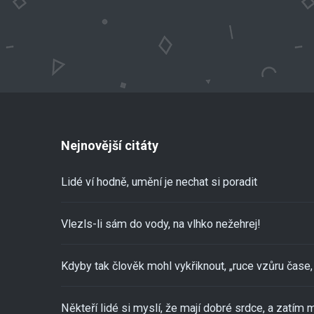
Nejnovější citáty
Lidé ví hodně, umění je nechat si poradit
Vlezls-li sám do vody, na vlhko nežehrej!
Kdyby tak člověk mohl vykřiknout, „ruce vzůru čase, 
Někteří lidé si myslí, že mají dobré srdce, a zatím m