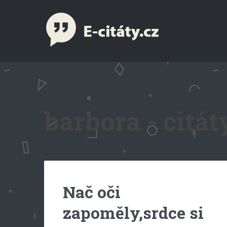
barbora - citát
Nač oči
zapoměly,srdce si