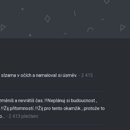
se slzama v očích a namaloval si úsměv.
- 2 415
změníš a nevrátíš čas..!!Neplánuj si budoucnost ,
!!Žij přítomností..!!Žij pro tento okamžik , protože to
...
- 2 413 přečtení