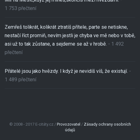
1 753 přečtení
Zemřeš tolikrát, kolikrát ztratíš přítele, parte se netiskne,
nestačí říct promiň, nevím jestli je chyba ve mě nebo v tobě,
asi už to tak zůstane, a sejdeme se až v hrobě.
- 1 492
přečtení
Přátelé jsou jako hvězdy. I když je nevidíš víš, že existují.
-
1 489 přečtení
© 2008 - 2017 E-citáty.cz /
Provozovatel
/
Zásady ochrany osobních
údajů