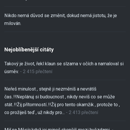
Nikdo nemá důvod se změnit, dokud nemá jistotu, že je
milován.
Nejoblíbenější citáty
Takový je život, řekl klaun se slzama v očích a namaloval si
úsměv.
- 2 415 přečtení
Neřeš minulost , stejně ji nezměníš a nevrátíš
čas..!!Neplánuj si budoucnost , nikdy nevíš co se může
stát..!!Žij přítomností..!!Žij pro tento okamžik , protože to ,
co prožiješ teď , už nikdy pro...
- 2 413 přečtení
Miř na Měsíc,když jej mineš,skončíš mezi hvězdami.
-