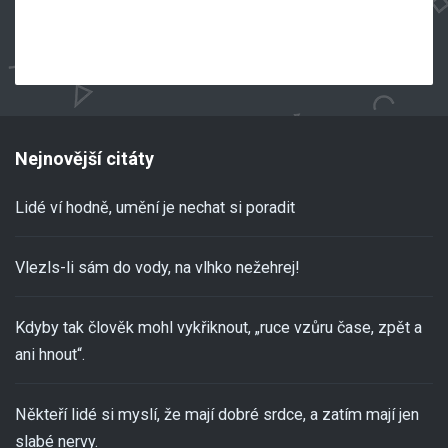
Nejnovější citáty
Lidé ví hodně, umění je nechat si poradit
Vlezls-li sám do vody, na vlhko nežehrej!
Kdyby tak člověk mohl vykřiknout, „ruce vzůru čase, zpět a
ani hnout“.
Někteří lidé si myslí, že mají dobré srdce, a zatím mají jen
slabé nervy.