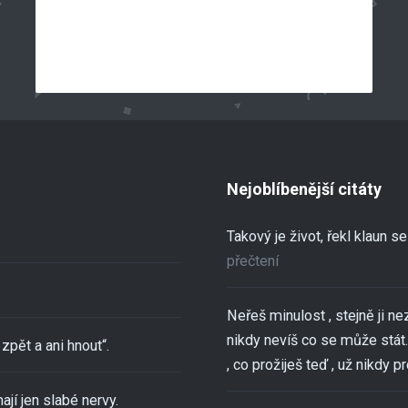
Nejoblíbenější citáty
Takový je život, řekl klaun 
přečtení
Neřeš minulost , stejně ji ne
nikdy nevíš co se může stát..
zpět a ani hnout“.
, co prožiješ teď , už nikdy pro
ají jen slabé nervy.