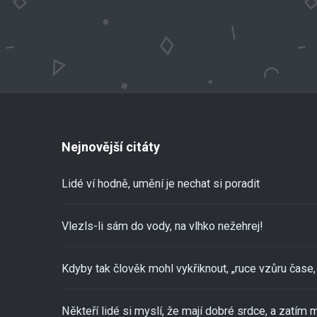
Nejnovější citáty
Lidé ví hodně, umění je nechat si poradit
Vlezls-li sám do vody, na vlhko nežehrej!
Kdyby tak člověk mohl vykřiknout, „ruce vzůru čase, 
Někteří lidé si myslí, že mají dobré srdce, a zatím m