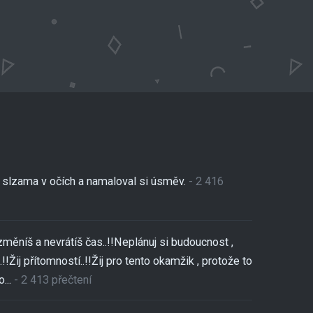
se slzama v očích a namaloval si úsměv.
- 2 416
změníš a nevrátíš čas..!!Neplánuj si budoucnost ,
!!Žij přítomností..!!Žij pro tento okamžik , protože to
...
- 2 413 přečtení