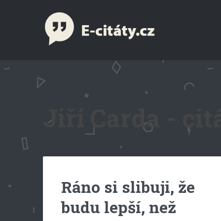
Jiří Carda - cit
Ráno si slibuji, že
budu lepší, než