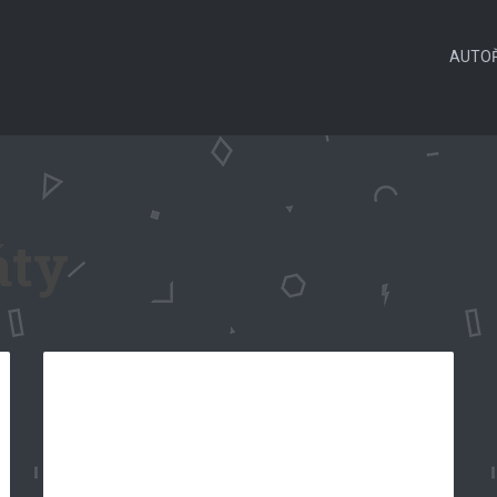
AUTOŘ
áty