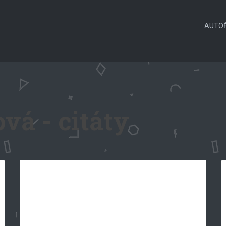
AUTOŘ
vá - citáty