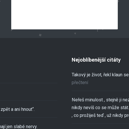
Nejoblíbenější citáty
Takový je život, řekl klaun 
přečtení
Neřeš minulost , stejně ji ne
nikdy nevíš co se může stát..
zpět a ani hnout“.
, co prožiješ teď , už nikdy pro
ají jen slabé nervy.