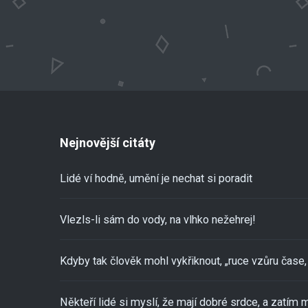
Nejnovější citáty
Lidé ví hodně, umění je nechat si poradit
Vlezls-li sám do vody, na vlhko nežehrej!
Kdyby tak člověk mohl vykřiknout, „ruce vzůru čase, 
Někteří lidé si myslí, že mají dobré srdce, a zatím m