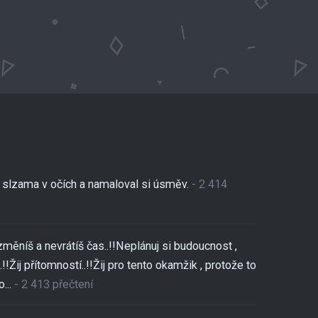
se slzama v očích a namaloval si úsměv.
- 2 414
změníš a nevrátíš čas..!!Neplánuj si budoucnost ,
!!Žij přítomností..!!Žij pro tento okamžik , protože to
...
- 2 413 přečtení