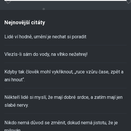
Nejnovější citáty
Lidé ví hodně, umění je nechat si poradit
Vlezls-li sám do vody, na vlhko nežehrej!
Kdyby tak člověk mohl vykřiknout, „ruce vzůru čase, zpět a
ani hnout“.
Někteří lidé si myslí, že mají dobré srdce, a zatím mají jen
slabé nervy.
Nikdo nemá důvod se změnit, dokud nemá jistotu, že je
milován.