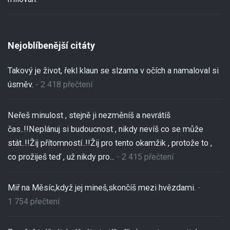
Nejoblíbenější citáty
Takový je život, řekl klaun se slzama v očích a namaloval si
úsměv.
- 2 418 přečtení
Neřeš minulost , stejně ji nezměníš a nevrátíš
čas..!!Neplánuj si budoucnost , nikdy nevíš co se může
stát..!!Žij přítomností..!!Žij pro tento okamžik , protože to ,
co prožiješ teď , už nikdy pro...
- 2 415 přečtení
Miř na Měsíc,když jej mineš,skončíš mezi hvězdami.
-
1 754 přečtení