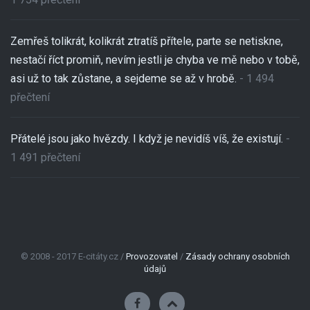
Zemřeš tolikrát, kolikrát ztratíš přítele, parte se netiskne,
nestačí říct promiň, nevím jestli je chyba ve mě nebo v tobě,
asi už to tak zůstane, a sejdeme se až v hrobě.
- 1 494
přečtení
Přátelé jsou jako hvězdy. I když je nevidíš víš, že existují.
-
1 491 přečtení
© 2008 - 2017 E-citáty.cz /
Provozovatel
/
Zásady ochrany osobních
údajů