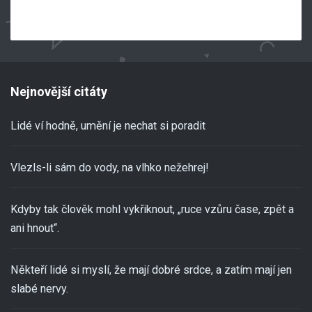
Nejnovější citáty
Lidé ví hodně, umění je nechat si poradit
Vlezls-li sám do vody, na vlhko nežehrej!
Kdyby tak člověk mohl vykřiknout, „ruce vzůru čase, zpět a
ani hnout“.
Někteří lidé si myslí, že mají dobré srdce, a zatím mají jen
slabé nervy.