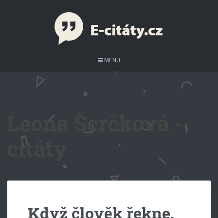
MENU
Leona Šcrčková -
citáty
Když člověk řekne,