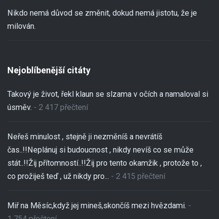
Nikdo nemá důvod se změnit, dokud nemá jistotu, že je
milován.
Nejoblíbenější citáty
Takový je život, řekl klaun se slzama v očích a namaloval si
úsměv.
- 2 417 přečtení
Neřeš minulost , stejně ji nezměníš a nevrátíš
čas..!!Neplánuj si budoucnost , nikdy nevíš co se může
stát..!!Žij přítomností..!!Žij pro tento okamžik , protože to ,
co prožiješ teď , už nikdy pro...
- 2 415 přečtení
Miř na Měsíc,když jej mineš,skončíš mezi hvězdami.
-
1 754 přečtení