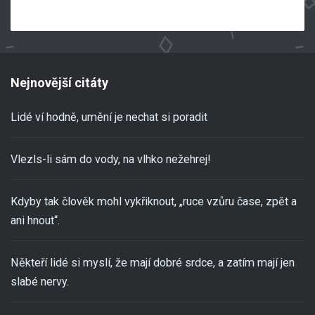
Nejnovější citáty
Lidé ví hodně, umění je nechat si poradit
Vlezls-li sám do vody, na vlhko nežehrej!
Kdyby tak člověk mohl vykřiknout, „ruce vzůru čase, zpět a
ani hnout“.
Někteří lidé si myslí, že mají dobré srdce, a zatím mají jen
slabé nervy.