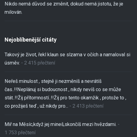
Nikdo nemá důvod se změnit, dokud nemá jistotu, že je
milován.
Nejoblíbenější citáty
Takový je život, řekl klaun se slzama v očích a namaloval si
úsměv.
- 2 415 přečtení
Neřeš minulost , stejně ji nezměníš a nevrátíš
čas..!!Neplánuj si budoucnost , nikdy nevíš co se může
stát..!!Žij přítomností..!!Žij pro tento okamžik , protože to ,
co prožiješ teď , už nikdy pro...
- 2 413 přečtení
Miř na Měsíc,když jej mineš,skončíš mezi hvězdami.
-
1 753 přečtení