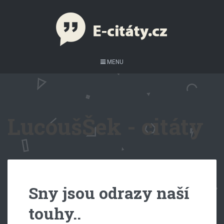
MENU
LucoušŠek - citáty
Sny jsou odrazy naší
touhy..