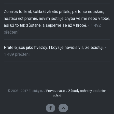
Zemřeš tolikrát, kolikrát ztratíš přítele, parte se netiskne,
nestačí říct promiň, nevím jestli je chyba ve mě nebo v tobě,
asi už to tak zůstane, a sejdeme se až v hrobě.
- 1 492
přečtení
Přátelé jsou jako hvězdy. I když je nevidíš víš, že existují.
-
1 489 přečtení
© 2008 - 2017 E-citáty.cz /
Provozovatel
/
Zásady ochrany osobních
údajů