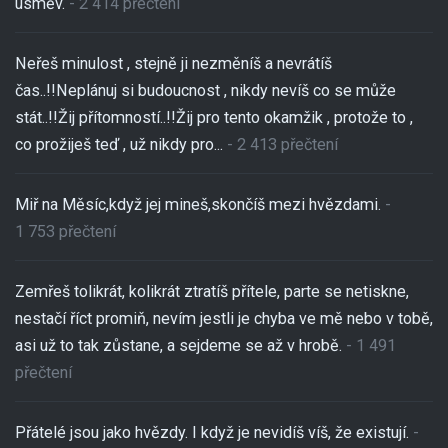
úsměv.
- 2 414 přečtení
Neřeš minulost , stejně ji nezměníš a nevrátíš
čas..!!Neplánuj si budoucnost , nikdy nevíš co se může
stát..!!Žij přítomností..!!Žij pro tento okamžik , protože to ,
co prožiješ teď , už nikdy pro...
- 2 413 přečtení
Miř na Měsíc,když jej mineš,skončíš mezi hvězdami.
-
1 753 přečtení
Zemřeš tolikrát, kolikrát ztratíš přítele, parte se netiskne,
nestačí říct promiň, nevím jestli je chyba ve mě nebo v tobě,
asi už to tak zůstane, a sejdeme se až v hrobě.
- 1 491
přečtení
Přátelé jsou jako hvězdy. I když je nevidíš víš, že existují.
-