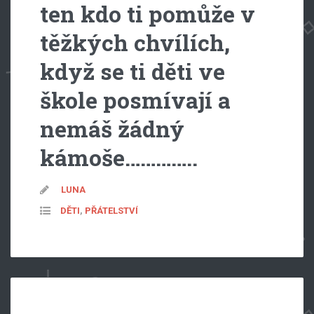
ten kdo ti pomůže v
těžkých chvílích,
když se ti děti ve
škole posmívají a
nemáš žádný
kámoše…………..
LUNA
DĚTI
,
PŘÁTELSTVÍ