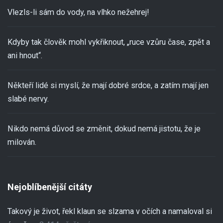
Vlezls-li sám do vody, na vlhko nežehrej!
Kdyby tak člověk mohl vykřiknout, „ruce vzůru čase, zpět a
ani hnout“.
Někteří lidé si myslí, že mají dobré srdce, a zatím mají jen
slabé nervy.
Nikdo nemá důvod se změnit, dokud nemá jistotu, že je
milován.
Nejoblíbenější citáty
Takový je život, řekl klaun se slzama v očích a namaloval si