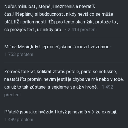
Neřeš minulost , stejně ji nezměníš a nevrátíš
čas..!!Neplánuj si budoucnost , nikdy nevíš co se může
stát..!!Žij přítomností..!!Žij pro tento okamžik , protože to ,
co prožiješ teď , už nikdy pro...
- 2 413 přečtení
Miř na Měsíc,když jej mineš,skončíš mezi hvězdami.
-
1 753 přečtení
Zemřeš tolikrát, kolikrát ztratíš přítele, parte se netiskne,
nestačí říct promiň, nevím jestli je chyba ve mě nebo v tobě,
asi už to tak zůstane, a sejdeme se až v hrobě.
- 1 492
přečtení
Přátelé jsou jako hvězdy. I když je nevidíš víš, že existují.
-
1 489 přečtení