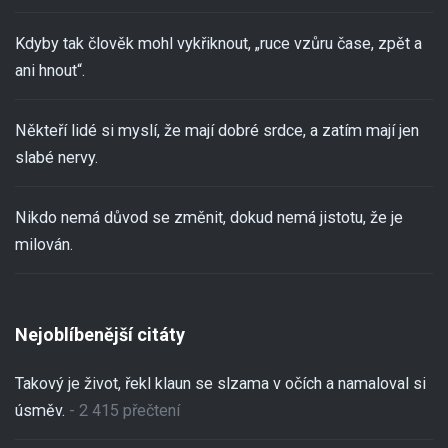
Kdyby tak člověk mohl vykřiknout, „ruce vzůru čase, zpět a
ani hnout“.
Někteří lidé si myslí, že mají dobré srdce, a zatím mají jen
slabé nervy.
Nikdo nemá důvod se změnit, dokud nemá jistotu, že je
milován.
Nejoblíbenější citáty
Takový je život, řekl klaun se slzama v očích a namaloval si
úsměv.
- 2 415 přečtení