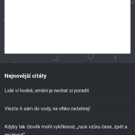
Nejnovější citáty
Lidé ví hodně, umění je nechat si poradit
Vlezls-li sám do vody, na vlhko nežehrej!
Kdyby tak člověk mohl vykřiknout, „ruce vzůru čase, zpět a
ani hnout“.