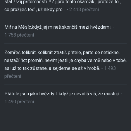
stát..!!Žij přítomností..!!Žij pro tento okamžik , protože to ,
co prožiješ teď , už nikdy pro...
- 2 413 přečtení
Miř na Měsíc,když jej mineš,skončíš mezi hvězdami.
-
1 753 přečtení
Zemřeš tolikrát, kolikrát ztratíš přítele, parte se netiskne,
nestačí říct promiň, nevím jestli je chyba ve mě nebo v tobě,
asi už to tak zůstane, a sejdeme se až v hrobě.
- 1 493
přečtení
Přátelé jsou jako hvězdy. I když je nevidíš víš, že existují.
-
1 490 přečtení