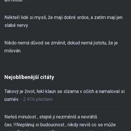
Někteří lidé si myslí, že mají dobré srdce, a zatím mají jen
slabé nervy.
Nikdo nemá důvod se změnit, dokud nemá jistotu, že je
milován.
Nejoblíbenější citáty
Takový je život, řekl klaun se slzama v očích a namaloval si
úsměv.
- 2 416 přečtení
Neřeš minulost , stejně ji nezměníš a nevrátíš
čas..!!Neplánuj si budoucnost , nikdy nevíš co se může