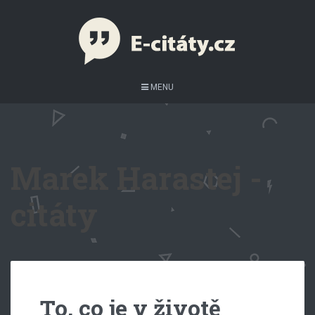
MENU
Marek Harastej -
citáty
To, co je v životě