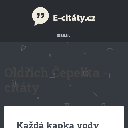
MENU
Oldřich Čepelka -
citáty
Každá kapka vody