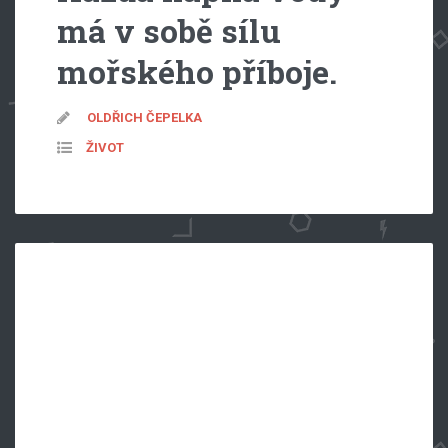
má v sobě sílu
mořského příboje.
OLDŘICH ČEPELKA
ŽIVOT