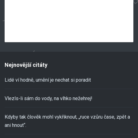
Nejnovější citáty
Lidé ví hodně, umění je nechat si poradit
Vlezls-li sám do vody, na vlhko nežehrej!
Kdyby tak člověk mohl vykřiknout, „ruce vzůru čase, zpět a
ani hnout“.