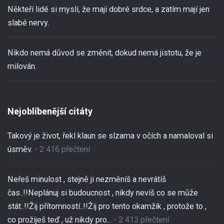
Někteří lidé si myslí, že mají dobré srdce, a zatím mají jen
slabé nervy.
Nikdo nemá důvod se změnit, dokud nemá jistotu, že je
milován.
Nejoblíbenější citáty
Takový je život, řekl klaun se slzama v očích a namaloval si
úsměv.
- 2 416 přečtení
Neřeš minulost , stejně ji nezměníš a nevrátíš
čas..!!Neplánuj si budoucnost , nikdy nevíš co se může
stát..!!Žij přítomností..!!Žij pro tento okamžik , protože to ,
co prožiješ teď , už nikdy pro...
- 2 413 přečtení