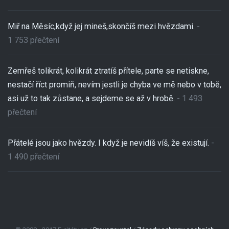
Miř na Měsíc,když jej mineš,skončíš mezi hvězdami.
-
1 753 přečtení
Zemřeš tolikrát, kolikrát ztratíš přítele, parte se netiskne,
nestačí říct promiň, nevím jestli je chyba ve mě nebo v tobě,
asi už to tak zůstane, a sejdeme se až v hrobě.
- 1 493
přečtení
Přátelé jsou jako hvězdy. I když je nevidíš víš, že existují.
-
1 490 přečtení