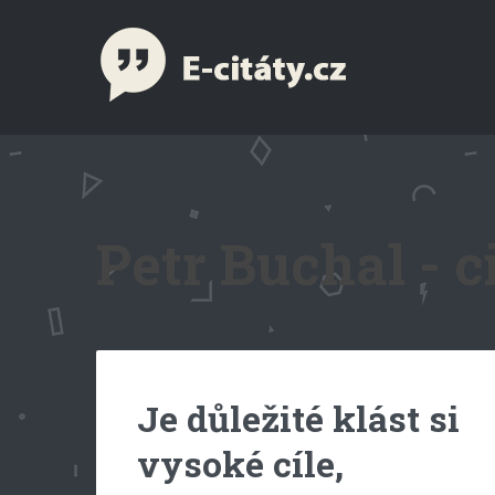
Petr Buchal - c
Je důležité klást si
vysoké cíle,