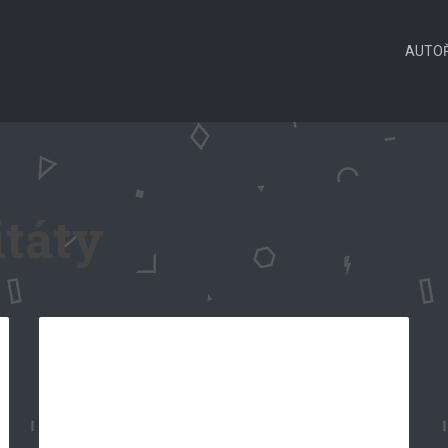
AUTOŘ
itáty