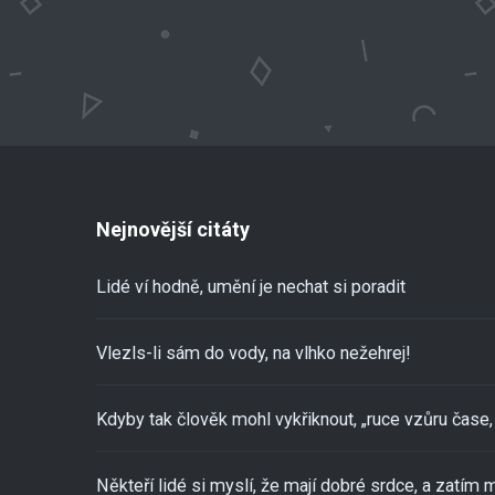
Nejnovější citáty
Lidé ví hodně, umění je nechat si poradit
Vlezls-li sám do vody, na vlhko nežehrej!
Kdyby tak člověk mohl vykřiknout, „ruce vzůru čase, 
Někteří lidé si myslí, že mají dobré srdce, a zatím m