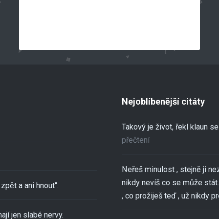
Nejoblíbenější citáty
Takový je život, řekl klaun 
přečtení
Neřeš minulost , stejně ji ne
nikdy nevíš co se může stát..
zpět a ani hnout“.
, co prožiješ teď , už nikdy pro
ají jen slabé nervy.