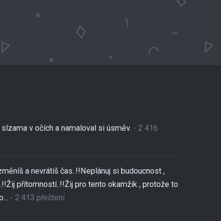
se slzama v očích a namaloval si úsměv.
- 2 416
změníš a nevrátíš čas..!!Neplánuj si budoucnost ,
!!Žij přítomností..!!Žij pro tento okamžik , protože to
...
- 2 413 přečtení