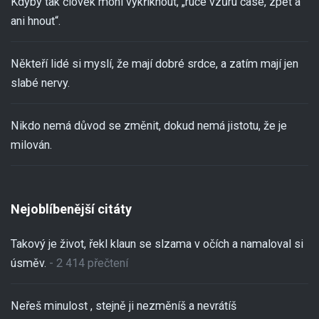
Kdyby tak člověk mohl vykřiknout, „ruce vzůru čase, zpět a
ani hnout“.
Někteří lidé si myslí, že mají dobré srdce, a zatím mají jen
slabé nervy.
Nikdo nemá důvod se změnit, dokud nemá jistotu, že je
milován.
Nejoblíbenější citáty
Takový je život, řekl klaun se slzama v očích a namaloval si
úsměv.
- 2 414 přečtení
Neřeš minulost , stejně ji nezměníš a nevrátíš