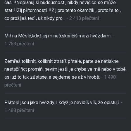
čas..!!Neplánuj si budoucnost , nikdy nevíš co se může
stát..!!Žij přítomností..!!Žij pro tento okamžik , protože to ,
co prožiješ teď , už nikdy pro...
- 2 413 přečtení
Miř na Měsíc,když jej mineš,skončíš mezi hvězdami.
-
1 753 přečtení
Zemřeš tolikrát, kolikrát ztratíš přítele, parte se netiskne,
nestačí říct promiň, nevím jestli je chyba ve mě nebo v tobě,
asi už to tak zůstane, a sejdeme se až v hrobě.
- 1 490
přečtení
Přátelé jsou jako hvězdy. I když je nevidíš víš, že existují.
-
1 488 přečtení