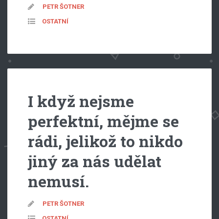
PETR ŠOTNER
OSTATNÍ
I když nejsme
perfektní, mějme se
rádi, jelikož to nikdo
jiný za nás udělat
nemusí.
PETR ŠOTNER
OSTATNÍ