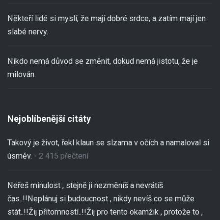
Někteří lidé si myslí, že mají dobré srdce, a zatím mají jen
slabé nervy.
Nikdo nemá důvod se změnit, dokud nemá jistotu, že je
milován.
Nejoblíbenější citáty
Takový je život, řekl klaun se slzama v očích a namaloval si
úsměv.
- 2 415 přečtení
Neřeš minulost , stejně ji nezměníš a nevrátíš
čas..!!Neplánuj si budoucnost , nikdy nevíš co se může
stát..!!Žij přítomností..!!Žij pro tento okamžik , protože to ,