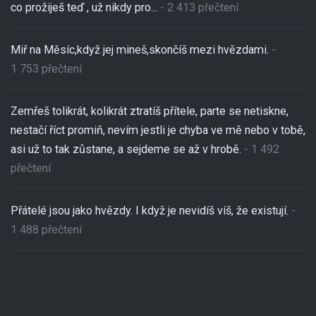
co prožiješ teď , už nikdy pro...
- 2 413 přečtení
Miř na Měsíc,když jej mineš,skončíš mezi hvězdami.
-
1 753 přečtení
Zemřeš tolikrát, kolikrát ztratíš přítele, parte se netiskne,
nestačí říct promiň, nevím jestli je chyba ve mě nebo v tobě,
asi už to tak zůstane, a sejdeme se až v hrobě.
- 1 492
přečtení
Přátelé jsou jako hvězdy. I když je nevidíš víš, že existují.
-
1 488 přečtení