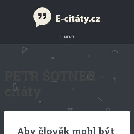
MENU
PETR ŠOTNER -
citáty
Aby člověk mohl být