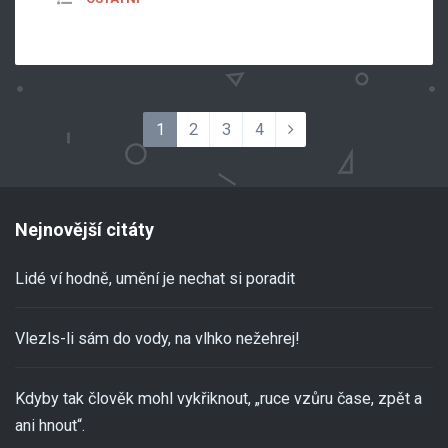
1
2
3
4
Nejnovější citáty
Lidé ví hodně, umění je nechat si poradit
Vlezls-li sám do vody, na vlhko nežehrej!
Kdyby tak člověk mohl vykřiknout, „ruce vzůru čase, zpět a
ani hnout“.