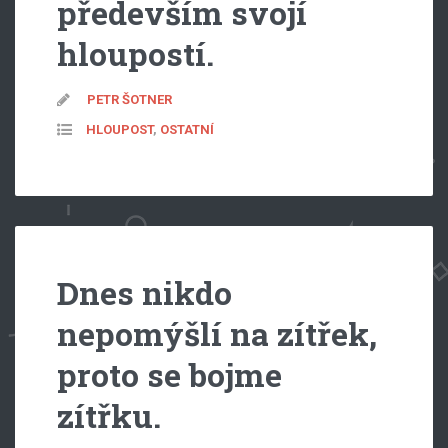
především svojí
hloupostí.
PETR ŠOTNER
HLOUPOST
,
OSTATNÍ
Dnes nikdo
nepomýšlí na zítřek,
proto se bojme
zítřku.