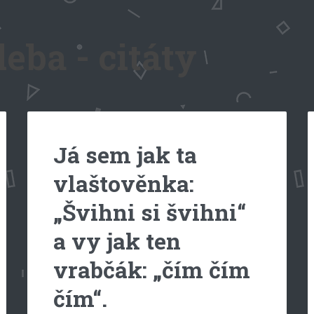
eba - citáty
Já sem jak ta
vlaštověnka:
„Švihni si švihni“
a vy jak ten
vrabčák: „čím čím
čím“.