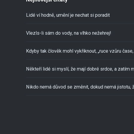
Lidé ví hodně, umění je nechat si poradit
Vlezls-li sám do vody, na vlhko nežehrej!
Kdyby tak člověk mohl vykřiknout, „ruce vzůru čase, 
Někteří lidé si myslí, že mají dobré srdce, a zatím m
Nikdo nemá důvod se změnit, dokud nemá jistotu, ž