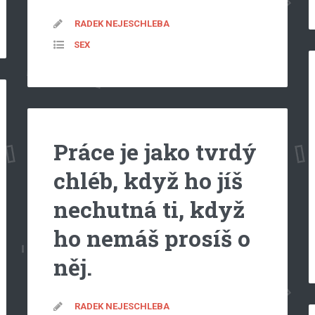
RADEK NEJESCHLEBA
SEX
Práce je jako tvrdý
chléb, když ho jíš
nechutná ti, když
ho nemáš prosíš o
něj.
RADEK NEJESCHLEBA