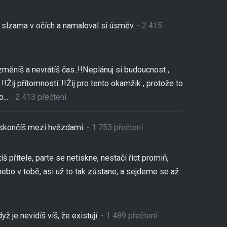
se slzama v očích a namaloval si úsměv.
- 2 415
změníš a nevrátíš čas..!!Neplánuj si budoucnost ,
!!Žij přítomností..!!Žij pro tento okamžik , protože to
...
- 2 413 přečtení
,skončíš mezi hvězdami.
- 1 753 přečtení
tíš přítele, parte se netiskne, nestačí říct promiň,
nebo v tobě, asi už to tak zůstane, a sejdeme se až
yž je nevidíš víš, že existují.
- 1 489 přečtení