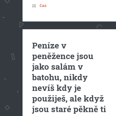
ČAS
Peníze v
peněžence jsou
jako salám v
batohu, nikdy
nevíš kdy je
použiješ, ale když
jsou staré pěkně ti