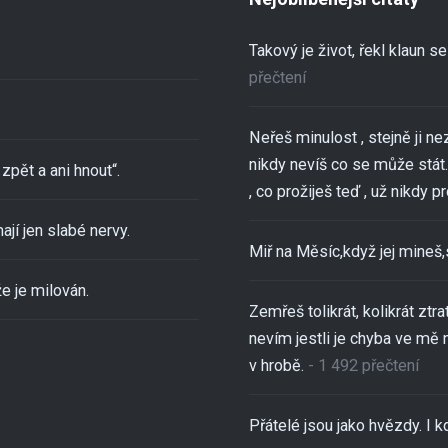
Takový je život, řekl klaun 
přečtení
Neřeš minulost , stejně ji ne
nikdy nevíš co se může stát..
zpět a ani hnout“.
, co prožiješ teď , už nikdy pro
ají jen slabé nervy.
Miř na Měsíc,když jej mineš
e je milován.
Zemřeš tolikrát, kolikrát ztra
nevím jestli je chyba ve mě 
v hrobě.
- 1 492 přečtení
Přátelé jsou jako hvězdy. I kd