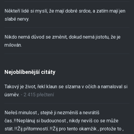
Někteří lidé si myslí, že mají dobré srdce, a zatím mají jen
slabé nervy.
Nikdo nemá důvod se změnit, dokud nemá jistotu, že je
milován.
Nejoblíbenější citáty
Takový je život, řekl klaun se slzama v očích a namaloval si
úsměv.
- 2 415 přečtení
Neřeš minulost , stejně ji nezměníš a nevrátíš
čas..!!Neplánuj si budoucnost , nikdy nevíš co se může
stát..!!Žij přítomností..!!Žij pro tento okamžik , protože to ,