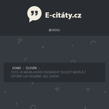
MENU
DOMŮ
ČLOVĚK
TOTO JE MÁ NEJHORŠÍ ZKUŠENOST: BOLEST NEDĚLÁ Z
VĚTŠINY LIDÍ VELIKÁNY, ALE LIDIČKY.