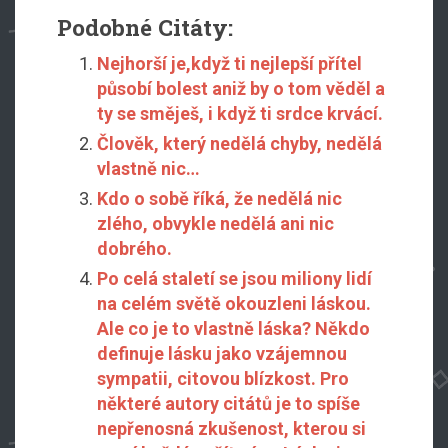
Podobné Citáty:
Nejhorší je,když ti nejlepší přítel
působí bolest aniž by o tom věděl a
ty se směješ, i když ti srdce krvácí.
Člověk, který nedělá chyby, nedělá
vlastně nic…
Kdo o sobě říká, že nedělá nic
zlého, obvykle nedělá ani nic
dobrého.
Po celá staletí se jsou miliony lidí
na celém světě okouzleni láskou.
Ale co je to vlastně láska? Někdo
definuje lásku jako vzájemnou
sympatii, citovou blízkost. Pro
některé autory citátů je to spíše
nepřenosná zkušenost, kterou si