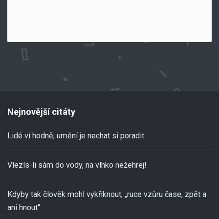
Nejnovější citáty
Lidé ví hodně, umění je nechat si poradit
Vlezls-li sám do vody, na vlhko nežehrej!
Kdyby tak člověk mohl vykřiknout, „ruce vzůru čase, zpět a
ani hnout“.