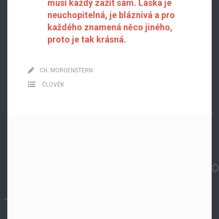
musí každý zažít sám. Láska je
neuchopitelná, je bláznivá a pro
každého znamená něco jiného,
proto je tak krásná.
CH. MORGENSTERN
ČLOVĚK