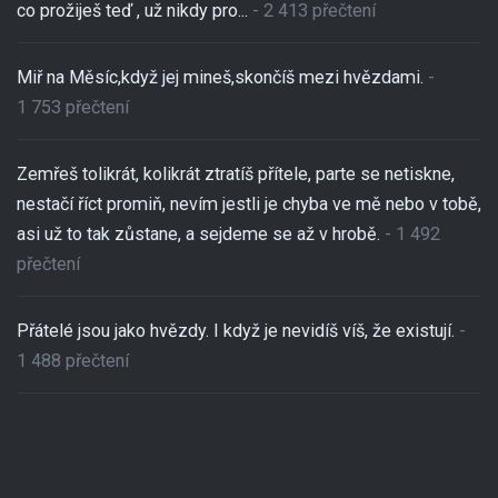
co prožiješ teď , už nikdy pro...
- 2 413 přečtení
Miř na Měsíc,když jej mineš,skončíš mezi hvězdami.
-
1 753 přečtení
Zemřeš tolikrát, kolikrát ztratíš přítele, parte se netiskne,
nestačí říct promiň, nevím jestli je chyba ve mě nebo v tobě,
asi už to tak zůstane, a sejdeme se až v hrobě.
- 1 492
přečtení
Přátelé jsou jako hvězdy. I když je nevidíš víš, že existují.
-
1 488 přečtení