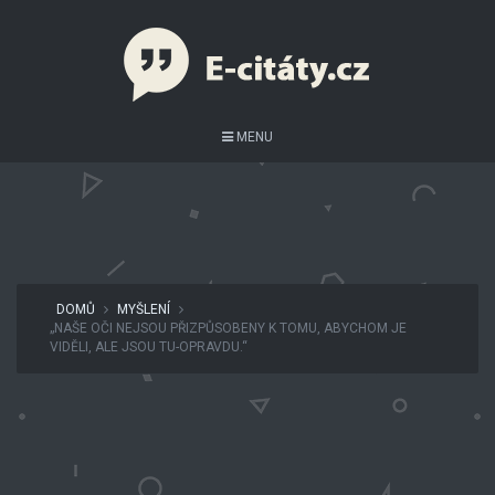
MENU
DOMŮ
MYŠLENÍ
„NAŠE OČI NEJSOU PŘIZPŮSOBENY K TOMU, ABYCHOM JE
VIDĚLI, ALE JSOU TU-OPRAVDU.“