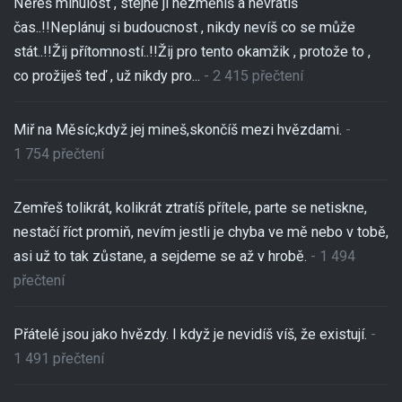
Neřeš minulost , stejně ji nezměníš a nevrátíš
čas..!!Neplánuj si budoucnost , nikdy nevíš co se může
stát..!!Žij přítomností..!!Žij pro tento okamžik , protože to ,
co prožiješ teď , už nikdy pro...
- 2 415 přečtení
Miř na Měsíc,když jej mineš,skončíš mezi hvězdami.
-
1 754 přečtení
Zemřeš tolikrát, kolikrát ztratíš přítele, parte se netiskne,
nestačí říct promiň, nevím jestli je chyba ve mě nebo v tobě,
asi už to tak zůstane, a sejdeme se až v hrobě.
- 1 494
přečtení
Přátelé jsou jako hvězdy. I když je nevidíš víš, že existují.
-
1 491 přečtení