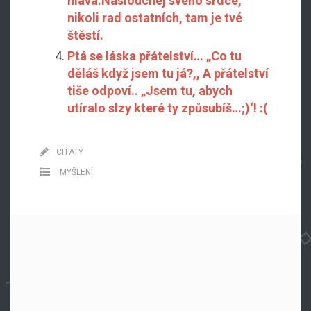
hlava.Naslouchej svého srdce,
nikoli rad ostatních, tam je tvé
štěstí.
Ptá se láska přátelství… „Co tu
děláš když jsem tu já?,, A přátelství
tiše odpoví.. „Jsem tu, abych
utíralo slzy které ty způsubíš…;)‘! :(
CITATY
MYŠLENÍ