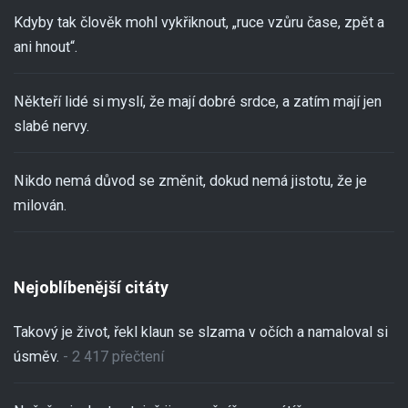
Kdyby tak člověk mohl vykřiknout, „ruce vzůru čase, zpět a
ani hnout“.
Někteří lidé si myslí, že mají dobré srdce, a zatím mají jen
slabé nervy.
Nikdo nemá důvod se změnit, dokud nemá jistotu, že je
milován.
Nejoblíbenější citáty
Takový je život, řekl klaun se slzama v očích a namaloval si
úsměv.
- 2 417 přečtení