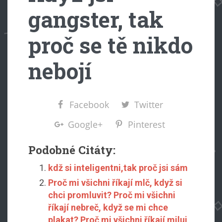
gangster, tak
proč se tě nikdo
nebojí
Facebook
Twitter
Google+
Pinterest
Podobné Citáty:
kdž si inteligentni,tak proč jsi sám
Proč mi všichni říkají mlč, když si
chci promluvit? Proč mi všichni
říkají nebreč, když se mi chce
plakat? Proč mi všichni říkají miluj,