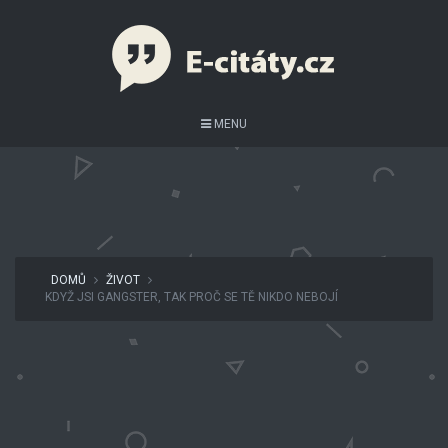
MENU
DOMŮ
ŽIVOT
KDYŽ JSI GANGSTER, TAK PROČ SE TĚ NIKDO NEBOJÍ