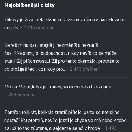
Nejoblíbenější citáty
Takový je život, řekl klaun se slzama v očích a namaloval si
úsměv.
- 2 416 přečtení
Neřeš minulost , stejně ji nezměníš a nevrátíš
čas..!!Neplánuj si budoucnost , nikdy nevíš co se může
stát..!!Žij přítomností..!!Žij pro tento okamžik , protože to ,
co prožiješ teď , už nikdy pro...
- 2 413 přečtení
Miř na Měsíc,když jej mineš,skončíš mezi hvězdami.
-
1 753 přečtení
Zemřeš tolikrát, kolikrát ztratíš přítele, parte se netiskne,
nestačí říct promiň, nevím jestli je chyba ve mě nebo v tobě,
asi už to tak zůstane, a sejdeme se až v hrobě.
- 1 493