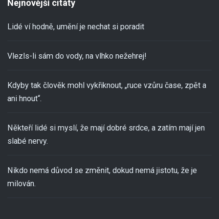
Nejnovější citáty
Lidé ví hodně, umění je nechat si poradit
Vlezls-li sám do vody, na vlhko nežehrej!
Kdyby tak člověk mohl vykřiknout, „ruce vzůru čase, zpět a
ani hnout“.
Někteří lidé si myslí, že mají dobré srdce, a zatím mají jen
slabé nervy.
Nikdo nemá důvod se změnit, dokud nemá jistotu, že je
milován.