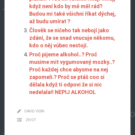
když není kdo by mě měl rád?
Budou mi také všichni říkat dýchej,
až budu umírat ?
Člověk se ničeho tak nebojí jako
zdání, že se snad vnucuje někomu,
kdo o něj vůbec nestojí.
Proč pijeme alkohol..? Proč
musime mit vygumovaný mozky..?
Proč každej chce abysme na nej
zapomeli.? Proč se ptáš coo si
dělala když ti odpovi že si nic
nedelala!! NEPIJ ALKOHOL
DAVID VISIN
ŽIVOT