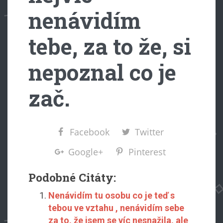
nenávidím
tebe, za to že, si
nepoznal co je
zač.
Facebook
Twitter
Google+
Pinterest
Podobné Citáty:
Nenávidím tu osobu co je teď s
tebou ve vztahu , nenávidím sebe
za to, že jsem se víc nesnažila, ale