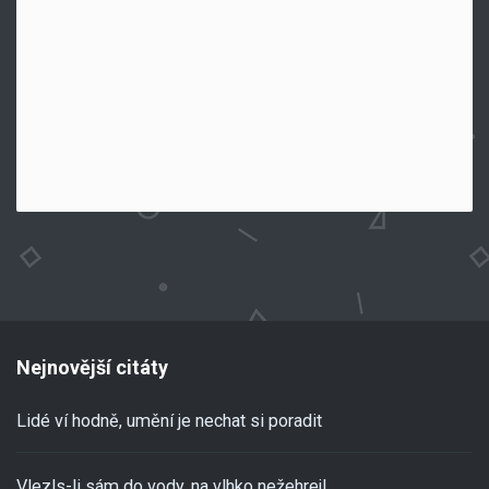
Nejnovější citáty
Lidé ví hodně, umění je nechat si poradit
Vlezls-li sám do vody, na vlhko nežehrej!