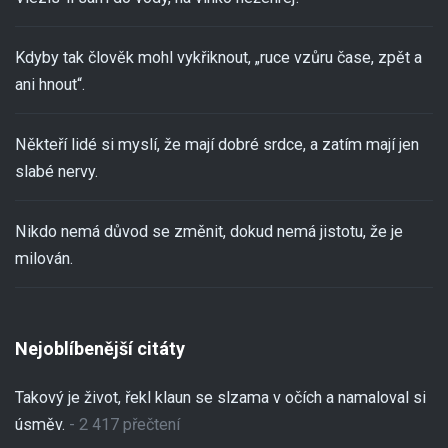
Kdyby tak člověk mohl vykřiknout, „ruce vzůru čase, zpět a
ani hnout“.
Někteří lidé si myslí, že mají dobré srdce, a zatím mají jen
slabé nervy.
Nikdo nemá důvod se změnit, dokud nemá jistotu, že je
milován.
Nejoblíbenější citáty
Takový je život, řekl klaun se slzama v očích a namaloval si
úsměv.
- 2 417 přečtení