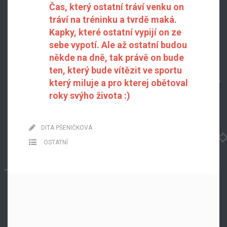
Čas, který ostatní tráví venku on
tráví na tréninku a tvrdě maká.
Kapky, které ostatní vypijí on ze
sebe vypotí. Ale až ostatní budou
někde na dně, tak právě on bude
ten, který bude vítězit ve sportu
který miluje a pro kterej obětoval
roky svýho života :)
DITA PŠENIČKOVÁ
OSTATNÍ