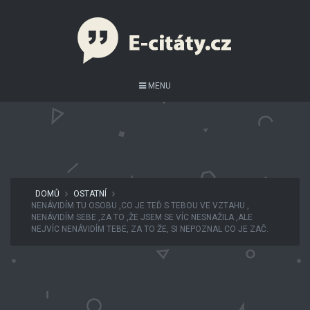
MENU
DOMŮ
OSTATNÍ
NENÁVIDÍM TU OSOBU ,CO JE TEĎ S TEBOU VE VZTAHU ,
NENÁVIDÍM SEBE ,ZA TO ,ŽE JSEM SE VÍC NESNAŽILA ,ALE
NEJVÍC NENÁVIDÍM TEBE, ZA TO ŽE, SI NEPOZNAL CO JE ZAČ.