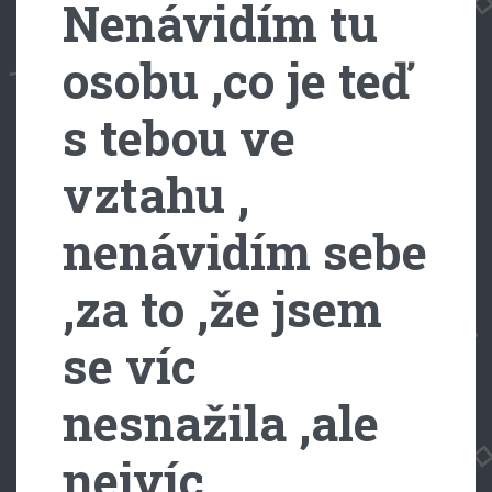
Nenávidím tu
osobu ,co je teď
s tebou ve
vztahu ,
nenávidím sebe
,za to ,že jsem
se víc
nesnažila ,ale
nejvíc