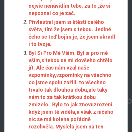
nejvíc nenávidím tebe, za to ,že si
nepoznal co je zač.
Přivlastnil jsem si štěstí celého
světa, tím že jsem s tebou. Jediné
čeho se teď bojím je, že jsem ukradl
i to tvoje.
Byl Si Pro Mě Vším. Byl si pro mě
vším,s tebou se mi dovšeho chtělo
jít. Ale čas nám vzal naše
vzpomínky,vzpomínky na všechno
co jsme spolu zažili. to všechno
trvalo tak dlouhou dobu,ale taky
nám to za tak krátkou dobu
zmizelo . Bylo to jak znovuzrození
když jsem tě viděla,a však z ničeho
nic se má kolena pořádně
rozchvěla. Myslela jsem na ten