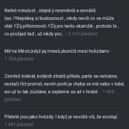
Neřeš minulost , stejně ji nezměníš a nevrátíš
čas..!!Neplánuj si budoucnost , nikdy nevíš co se může
stát..!!Žij přítomností..!!Žij pro tento okamžik , protože to ,
co prožiješ teď , už nikdy pro...
- 2 415 přečtení
Miř na Měsíc,když jej mineš,skončíš mezi hvězdami.
-
1 754 přečtení
Zemřeš tolikrát, kolikrát ztratíš přítele, parte se netiskne,
nestačí říct promiň, nevím jestli je chyba ve mě nebo v tobě,
asi už to tak zůstane, a sejdeme se až v hrobě.
- 1 494
přečtení
Přátelé jsou jako hvězdy. I když je nevidíš víš, že existují.
-
1 491 přečtení