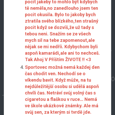
pocit jakeby to mohlo být kdybych
tě neměla,no zanedlouho jsem ten
pocit okusila. Bylo to jakoby bych
ztratila svého blízkého,ten strašný
pocit když se dozvíš,že už tady s
tebou neni. Snažím se ze všech
mych sil na tebe zapomenout,ale
nějak se mi nedříi. Kdybychom byli
aspoň kamarádi,ale ani to nechceš.
Tak Ahoj V Příštím ŽIVOTE !! <3
Sportovec možná nemá každej den
čas chodit ven. Nechodí se o
víkendu bavit. Když může, na tu
nejdůležitější osobu si udělá aspoň
chvíli čas. Netráví svůj volný čas s
cigaretou a flaškou v ruce… Nemá
ve škole ukázkové známky. Ale má
svůj sen, za kterým si tvrdě jde.