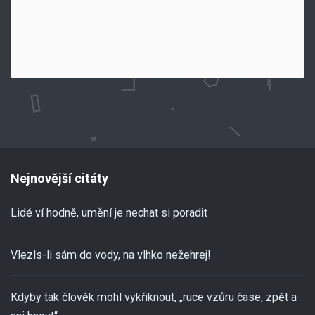
Nejnovější citáty
Lidé ví hodně, umění je nechat si poradit
Vlezls-li sám do vody, na vlhko nežehrej!
Kdyby tak člověk mohl vykřiknout, „ruce vzůru čase, zpět a