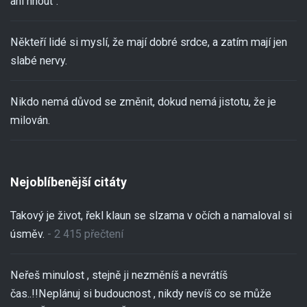
ani hnout“.
Někteří lidé si myslí, že mají dobré srdce, a zatím mají jen
slabé nervy.
Nikdo nemá důvod se změnit, dokud nemá jistotu, že je
milován.
Nejoblíbenější citáty
Takový je život, řekl klaun se slzama v očích a namaloval si
úsměv.
- 2 415 přečtení
Neřeš minulost , stejně ji nezměníš a nevrátíš
čas..!!Neplánuj si budoucnost , nikdy nevíš co se může