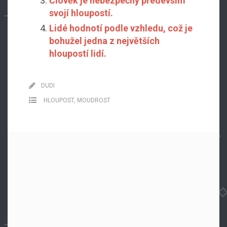
Člověk je nebezpečný především
svojí hloupostí.
Lidé hodnotí podle vzhledu, což je
bohužel jedna z největších
hloupostí lidí.
DUDI
HLOUPOST
,
MOUDROST