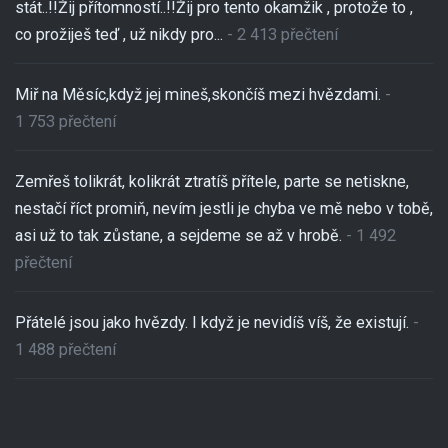
stát..!!Žij přítomností..!!Žij pro tento okamžik , protože to ,
co prožiješ teď , už nikdy pro...
- 2 413 přečtení
Miř na Měsíc,když jej mineš,skončíš mezi hvězdami.
-
1 753 přečtení
Zemřeš tolikrát, kolikrát ztratíš přítele, parte se netiskne,
nestačí říct promiň, nevím jestli je chyba ve mě nebo v tobě,
asi už to tak zůstane, a sejdeme se až v hrobě.
- 1 492
přečtení
Přátelé jsou jako hvězdy. I když je nevidíš víš, že existují.
-
1 488 přečtení