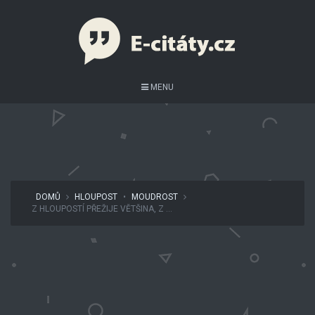
MENU
DOMŮ
HLOUPOST
•
MOUDROST
Z HLOUPOSTÍ PŘEŽIJE VĚTŠINA, Z ...