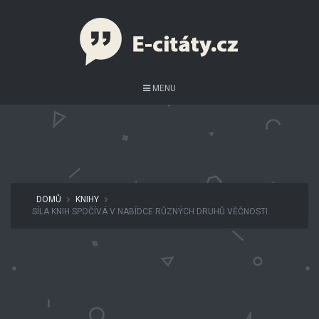
MENU
DOMŮ
KNIHY
SÍLA KNIH SPOČÍVÁ V NABÍDCE RŮZNÝCH DRUHŮ VĚČNOSTI.