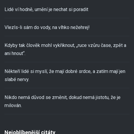
Lidé ví hodně, umění je nechat si poradit
Vlezls-li sám do vody, na vlhko nežehrej!
Kdyby tak člověk mohl vykřiknout, „ruce vzůru čase, zpět a
ani hnout“.
Někteří lidé si myslí, že mají dobré srdce, a zatím mají jen
slabé nervy.
Nikdo nemá důvod se změnit, dokud nemá jistotu, že je
milován.
Nejoblíbenější citáty