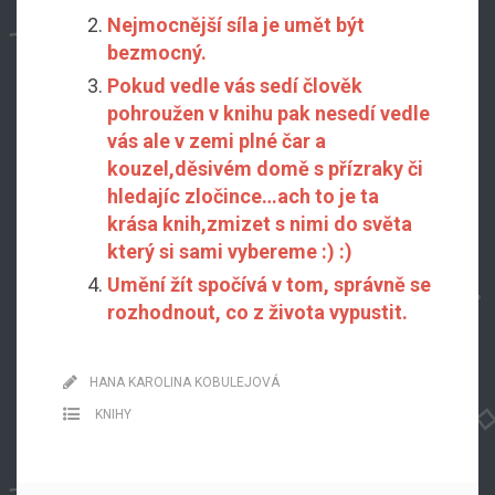
Nejmocnější síla je umět být
bezmocný.
Pokud vedle vás sedí člověk
pohroužen v knihu pak nesedí vedle
vás ale v zemi plné čar a
kouzel,děsivém domě s přízraky či
hledajíc zločince…ach to je ta
krása knih,zmizet s nimi do světa
který si sami vybereme :) :)
Umění žít spočívá v tom, správně se
rozhodnout, co z života vypustit.
HANA KAROLINA KOBULEJOVÁ
KNIHY