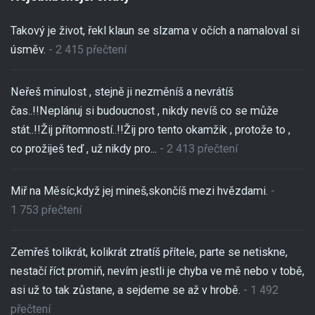
Takový je život, řekl klaun se slzama v očích a namaloval si
úsměv.
- 2 415 přečtení
Neřeš minulost , stejně ji nezměníš a nevrátíš
čas..!!Neplánuj si budoucnost , nikdy nevíš co se může
stát..!!Žij přítomností..!!Žij pro tento okamžik , protože to ,
co prožiješ teď , už nikdy pro...
- 2 413 přečtení
Miř na Měsíc,když jej mineš,skončíš mezi hvězdami.
-
1 753 přečtení
Zemřeš tolikrát, kolikrát ztratíš přítele, parte se netiskne,
nestačí říct promiň, nevím jestli je chyba ve mě nebo v tobě,
asi už to tak zůstane, a sejdeme se až v hrobě.
- 1 492
přečtení