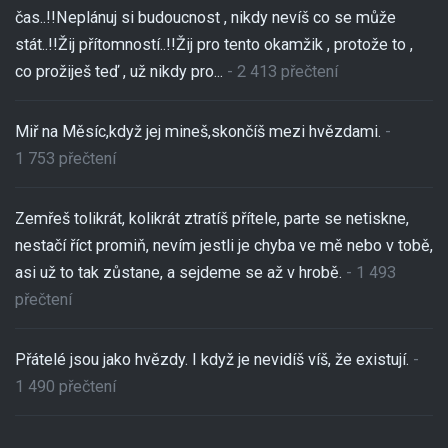
čas..!!Neplánuj si budoucnost , nikdy nevíš co se může
stát..!!Žij přítomností..!!Žij pro tento okamžik , protože to ,
co prožiješ teď , už nikdy pro...
- 2 413 přečtení
Miř na Měsíc,když jej mineš,skončíš mezi hvězdami.
-
1 753 přečtení
Zemřeš tolikrát, kolikrát ztratíš přítele, parte se netiskne,
nestačí říct promiň, nevím jestli je chyba ve mě nebo v tobě,
asi už to tak zůstane, a sejdeme se až v hrobě.
- 1 493
přečtení
Přátelé jsou jako hvězdy. I když je nevidíš víš, že existují.
-
1 490 přečtení