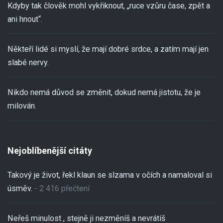
Kdyby tak člověk mohl vykřiknout, „ruce vzůru čase, zpět a
ani hnout“.
Někteří lidé si myslí, že mají dobré srdce, a zatím mají jen
slabé nervy.
Nikdo nemá důvod se změnit, dokud nemá jistotu, že je
milován.
Nejoblíbenější citáty
Takový je život, řekl klaun se slzama v očích a namaloval si
úsměv.
- 2 416 přečtení
Neřeš minulost , stejně ji nezměníš a nevrátíš