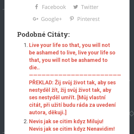
Facebook
Twitter
Google+
Pinterest
Podobné Citáty:
Live your life so that, you will not
be ashamed to live, live your life so
that, you will not be ashamed to
die..
——————————————————————
PŘEKLAD: Žij svůj život tak, aby ses
nestyděl žít, žij svůj život tak, aby
ses nestyděl umřít. [Můj vlastní
citát, při užití budu ráda za uvedení
autora, děkuji.]
Nevis jak se citim kdyz Miluju!
Nevis jak se citim kdyz Nenavidim!