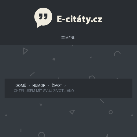
MENU
DOMŮ
HUMOR
•
ŽIVOT
CHTĚL JSEM MÍT SVŮJ ŽIVOT JAKO ...