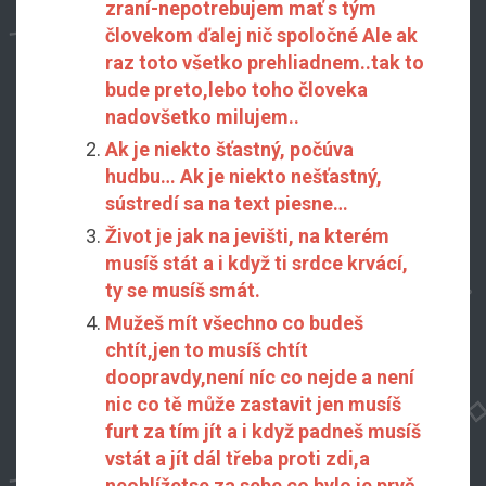
zraní-nepotrebujem mať s tým
človekom ďalej nič spoločné Ale ak
raz toto všetko prehliadnem..tak to
bude preto,lebo toho človeka
nadovšetko milujem..
Ak je niekto šťastný, počúva
hudbu… Ak je niekto nešťastný,
sústredí sa na text piesne…
Život je jak na jevišti, na kterém
musíš stát a i když ti srdce krvácí,
ty se musíš smát.
Mužeš mít všechno co budeš
chtít,jen to musíš chtít
doopravdy,není níc co nejde a není
nic co tě může zastavit jen musíš
furt za tím jít a i když padneš musíš
vstát a jít dál třeba proti zdi,a
neohlížetse za sebe co bylo je pryč