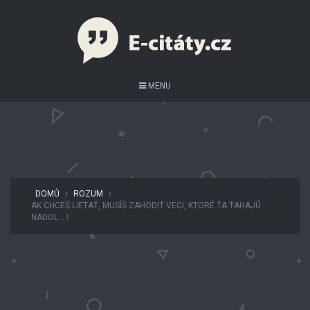
MENU
DOMŮ
ROZUM
AK CHCEŠ LIETAŤ, MUSÍŠ ZAHODIŤ VECI, KTORÉ ŤA ŤAHAJÚ
NADOL… !