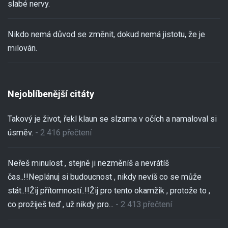
slabé nervy.
Nikdo nemá důvod se změnit, dokud nemá jistotu, že je
milován.
Nejoblíbenější citáty
Takový je život, řekl klaun se slzama v očích a namaloval si
úsměv.
- 2 416 přečtení
Neřeš minulost , stejně ji nezměníš a nevrátíš
čas..!!Neplánuj si budoucnost , nikdy nevíš co se může
stát..!!Žij přítomností..!!Žij pro tento okamžik , protože to ,
co prožiješ teď , už nikdy pro...
- 2 413 přečtení