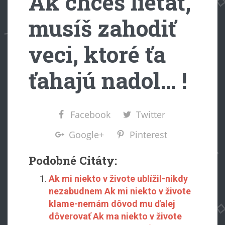
Ak chceš lietať,
musíš zahodiť
veci, ktoré ťa
ťahajú nadol… !
Facebook
Twitter
Google+
Pinterest
Podobné Citáty:
Ak mi niekto v živote ublížil-nikdy
nezabudnem Ak mi niekto v živote
klame-nemám dôvod mu ďalej
dôverovať Ak ma niekto v živote