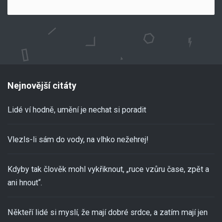
Nejnovější citáty
Lidé ví hodně, umění je nechat si poradit
Vlezls-li sám do vody, na vlhko nežehrej!
Kdyby tak člověk mohl vykřiknout, „ruce vzůru čase, zpět a
ani hnout“.
Někteří lidé si myslí, že mají dobré srdce, a zatím mají jen