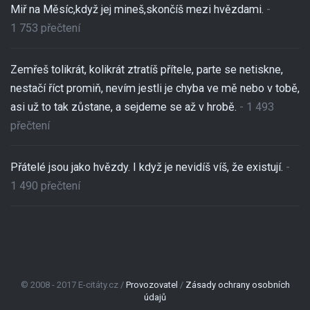
Miř na Měsíc,když jej mineš,skončíš mezi hvězdami.
-
1 753 přečtení
Zemřeš tolikrát, kolikrát ztratíš přítele, parte se netiskne,
nestačí říct promiň, nevím jestli je chyba ve mě nebo v tobě,
asi už to tak zůstane, a sejdeme se až v hrobě.
- 1 493
přečtení
Přátelé jsou jako hvězdy. I když je nevidíš víš, že existují.
-
1 490 přečtení
© 2008 - 2017 E-citáty.cz /
Provozovatel
/
Zásady ochrany osobních
údajů