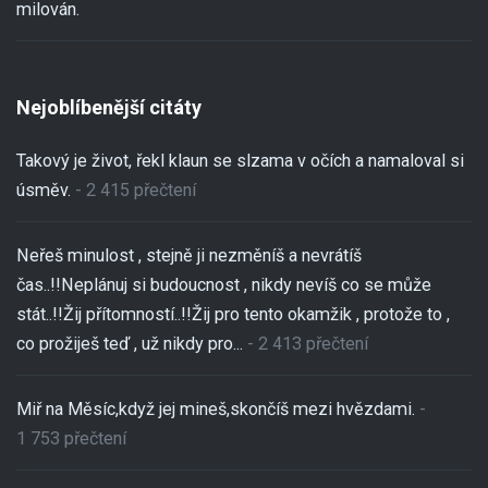
milován.
Nejoblíbenější citáty
Takový je život, řekl klaun se slzama v očích a namaloval si
úsměv.
- 2 415 přečtení
Neřeš minulost , stejně ji nezměníš a nevrátíš
čas..!!Neplánuj si budoucnost , nikdy nevíš co se může
stát..!!Žij přítomností..!!Žij pro tento okamžik , protože to ,
co prožiješ teď , už nikdy pro...
- 2 413 přečtení
Miř na Měsíc,když jej mineš,skončíš mezi hvězdami.
-
1 753 přečtení