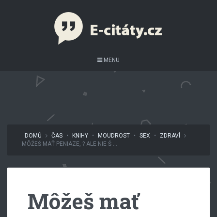
MENU
DOMŮ
ČAS
•
KNIHY
•
MOUDROST
•
SEX
•
ZDRAVÍ
MÔŽEŠ MAŤ PENIAZE, ? ALE NIE Š ...
Môžeš mať