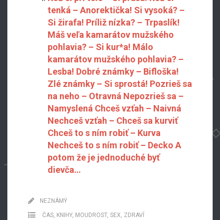
tenká – Anorektička! Si vysoká? –
Si žirafa! Príliž nízka? – Trpaslík!
Máš veľa kamarátov mužského
pohlavia? – Si kur*a! Málo
kamarátov mužského pohlavia? –
Lesba! Dobré známky – Bifloška!
Zlé známky – Si sprostá! Pozrieš sa
na neho – Otravná Nepozrieš sa –
Namyslená Chceš vzťah – Naivná
Nechceš vzťah – Chceš sa kurviť
Chceš to s ním robiť – Kurva
Nechceš to s ním robiť – Decko A
potom že je jednoduché byť
dievča…
NEZNÁMÝ
ČAS
,
KNIHY
,
MOUDROST
,
SEX
,
ZDRAVÍ