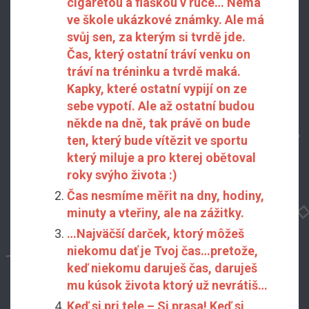
cigaretou a flaškou v ruce… Nemá
ve škole ukázkové známky. Ale má
svůj sen, za kterým si tvrdě jde.
Čas, který ostatní tráví venku on
tráví na tréninku a tvrdě maká.
Kapky, které ostatní vypijí on ze
sebe vypotí. Ale až ostatní budou
někde na dně, tak právě on bude
ten, který bude vítězit ve sportu
který miluje a pro kterej obětoval
roky svýho života :)
Čas nesmíme měřit na dny, hodiny,
minuty a vteřiny, ale na zážitky.
…Najväčší darček, ktorý môžeš
niekomu dať je Tvoj čas…pretože,
keď niekomu daruješ čas, daruješ
mu kúsok života ktorý už nevrátiš…
Keď si pri tele – Si prasa! Keď si