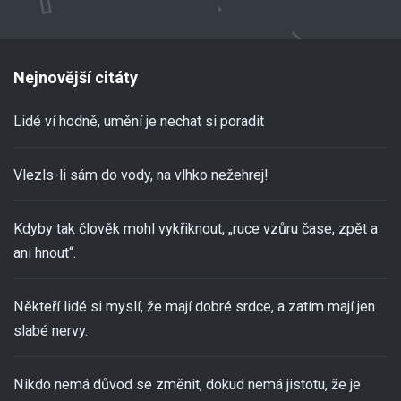
Nejnovější citáty
Lidé ví hodně, umění je nechat si poradit
Vlezls-li sám do vody, na vlhko nežehrej!
Kdyby tak člověk mohl vykřiknout, „ruce vzůru čase, zpět a
ani hnout“.
Někteří lidé si myslí, že mají dobré srdce, a zatím mají jen
slabé nervy.
Nikdo nemá důvod se změnit, dokud nemá jistotu, že je