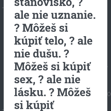
stanovisko, ?
ale nie uznanie.
? Môžeš si
kúpiť telo, ? ale
nie dušu. ?
Môžeš si kúpiť
sex, ? ale nie
lásku. ? Môžeš
si kúpiť