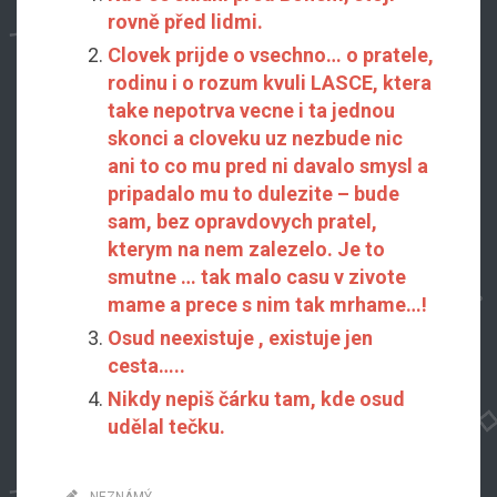
rovně před lidmi.
Clovek prijde o vsechno… o pratele,
rodinu i o rozum kvuli LASCE, ktera
take nepotrva vecne i ta jednou
skonci a cloveku uz nezbude nic
ani to co mu pred ni davalo smysl a
pripadalo mu to dulezite – bude
sam, bez opravdovych pratel,
kterym na nem zalezelo. Je to
smutne … tak malo casu v zivote
mame a prece s nim tak mrhame…!
Osud neexistuje , existuje jen
cesta…..
Nikdy nepiš čárku tam, kde osud
udělal tečku.
NEZNÁMÝ