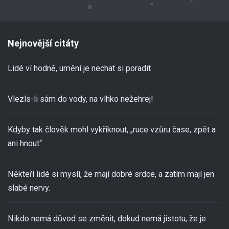
Nejnovější citáty
Lidé ví hodně, umění je nechat si poradit
Vlezls-li sám do vody, na vlhko nežehrej!
Kdyby tak člověk mohl vykřiknout, „ruce vzůru čase, zpět a
ani hnout“.
Někteří lidé si myslí, že mají dobré srdce, a zatím mají jen
slabé nervy.
Nikdo nemá důvod se změnit, dokud nemá jistotu, že je