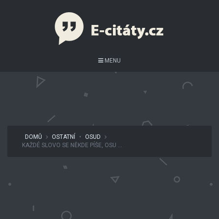
MENU
DOMŮ
OSTATNÍ
•
OSUD
KAŽDÉ SLOVO SE NĚKDE PÍŠE, OSU ...