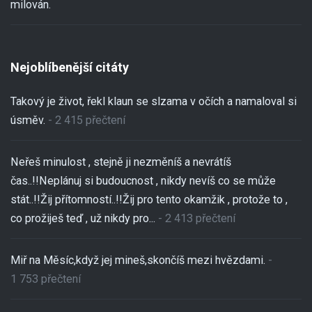
milován.
Nejoblíbenější citáty
Takový je život, řekl klaun se slzama v očích a namaloval si
úsměv.
- 2 415 přečtení
Neřeš minulost , stejně ji nezměníš a nevrátíš
čas..!!Neplánuj si budoucnost , nikdy nevíš co se může
stát..!!Žij přítomností..!!Žij pro tento okamžik , protože to ,
co prožiješ teď , už nikdy pro...
- 2 413 přečtení
Miř na Měsíc,když jej mineš,skončíš mezi hvězdami.
-
1 753 přečtení