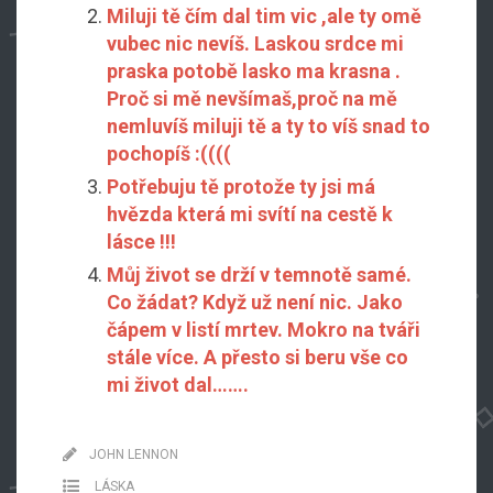
Miluji tě čím dal tim vic ,ale ty omě
vubec nic nevíš. Laskou srdce mi
praska potobě lasko ma krasna .
Proč si mě nevšímaš,proč na mě
nemluvíš miluji tě a ty to víš snad to
pochopíš :((((
Potřebuju tě protože ty jsi má
hvězda která mi svítí na cestě k
lásce !!!
Můj život se drží v temnotě samé.
Co žádat? Když už není nic. Jako
čápem v listí mrtev. Mokro na tváři
stále více. A přesto si beru vše co
mi život dal…….
JOHN LENNON
LÁSKA