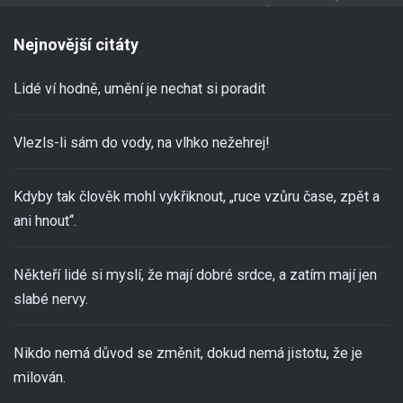
Nejnovější citáty
Lidé ví hodně, umění je nechat si poradit
Vlezls-li sám do vody, na vlhko nežehrej!
Kdyby tak člověk mohl vykřiknout, „ruce vzůru čase, zpět a
ani hnout“.
Někteří lidé si myslí, že mají dobré srdce, a zatím mají jen
slabé nervy.
Nikdo nemá důvod se změnit, dokud nemá jistotu, že je
milován.