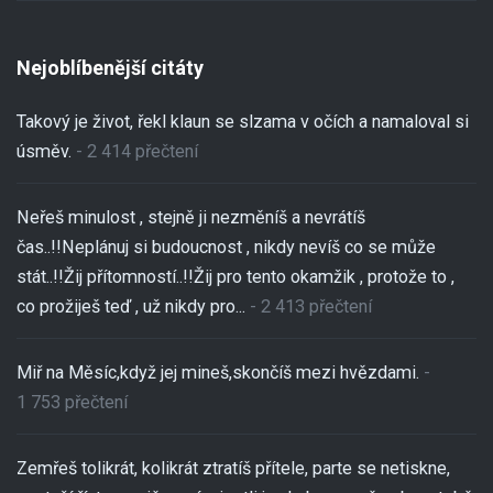
Nejoblíbenější citáty
Takový je život, řekl klaun se slzama v očích a namaloval si
úsměv.
- 2 414 přečtení
Neřeš minulost , stejně ji nezměníš a nevrátíš
čas..!!Neplánuj si budoucnost , nikdy nevíš co se může
stát..!!Žij přítomností..!!Žij pro tento okamžik , protože to ,
co prožiješ teď , už nikdy pro...
- 2 413 přečtení
Miř na Měsíc,když jej mineš,skončíš mezi hvězdami.
-
1 753 přečtení
Zemřeš tolikrát, kolikrát ztratíš přítele, parte se netiskne,