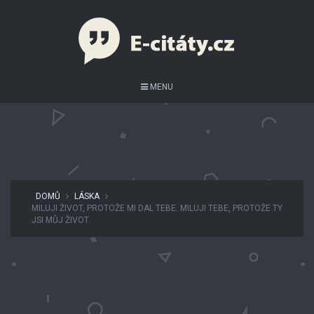
MENU
DOMŮ
LÁSKA
MILUJI ŽIVOT, PROTOŽE MI DAL TEBE. MILUJI TEBE, PROTOŽE TY
JSI MŮJ ŽIVOT.