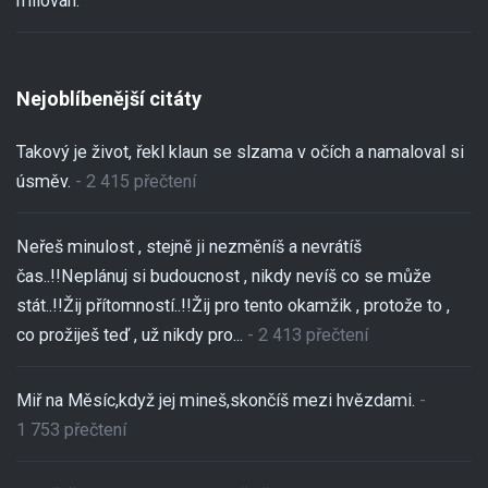
milován.
Nejoblíbenější citáty
Takový je život, řekl klaun se slzama v očích a namaloval si
úsměv.
- 2 415 přečtení
Neřeš minulost , stejně ji nezměníš a nevrátíš
čas..!!Neplánuj si budoucnost , nikdy nevíš co se může
stát..!!Žij přítomností..!!Žij pro tento okamžik , protože to ,
co prožiješ teď , už nikdy pro...
- 2 413 přečtení
Miř na Měsíc,když jej mineš,skončíš mezi hvězdami.
-
1 753 přečtení