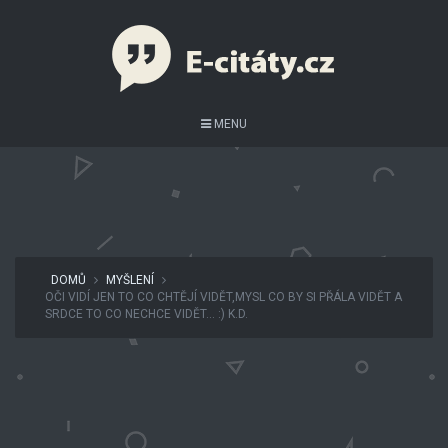
MENU
DOMŮ
MYŠLENÍ
OČI VIDÍ JEN TO CO CHTĚJÍ VIDĚT,MYSL CO BY SI PŘÁLA VIDĚT A
SRDCE TO CO NECHCE VIDĚT… :) K.D.