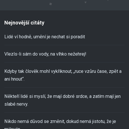
Nejnovější citáty
Lidé ví hodně, umění je nechat si poradit
Vlezls-li sám do vody, na vlhko nežehrej!
Kdyby tak člověk mohl vykřiknout, „ruce vzůru čase, zpět a
ani hnout“.
Někteří lidé si myslí, že mají dobré srdce, a zatím mají jen
slabé nervy.
Nikdo nemá důvod se změnit, dokud nemá jistotu, že je