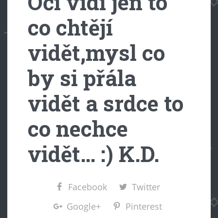
Oči vidí jen to
co chtějí
vidět,mysl co
by si přála
vidět a srdce to
co nechce
vidět… :) K.D.
Facebook
Twitter
Google+
Pinterest