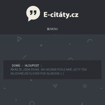
MENU
DOMŮ
HLOUPOST
ŘÍKÁŠ ŽE JSEM DIVNÁ…INU MOŽNÁ PODLE MNĚ JSI TY TEN
NEJDIVNĚJIŠÍ ČLOVĚK POD SLUNCEM :) :(