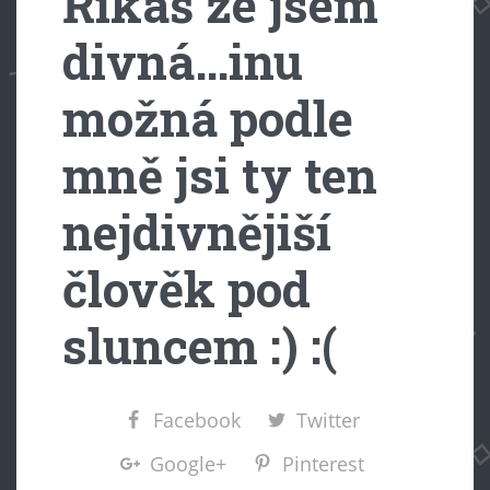
Říkáš že jsem
divná…inu
možná podle
mně jsi ty ten
nejdivnějiší
člověk pod
sluncem :) :(
Facebook
Twitter
Google+
Pinterest