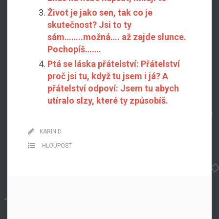
Život je jako sen, tak co je
skutečnost? Jsi to ty
sám……..možná…. až zajde slunce.
Pochopíš…….
Ptá se láska přátelství: Přátelství
proč jsi tu, když tu jsem i já? A
přátelství odpoví: Jsem tu abych
utíralo slzy, které ty způsobíš.
KARIN D.
HLOUPOST