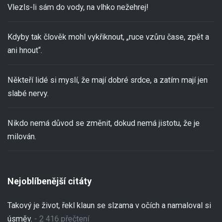
Vlezls-li sám do vody, na vlhko nežehrej!
Kdyby tak člověk mohl vykřiknout, „ruce vzůru čase, zpět a
ani hnout“.
Někteří lidé si myslí, že mají dobré srdce, a zatím mají jen
slabé nervy.
Nikdo nemá důvod se změnit, dokud nemá jistotu, že je
milován.
Nejoblíbenější citáty
Takový je život, řekl klaun se slzama v očích a namaloval si
úsměv.
- 2 416 přečtení