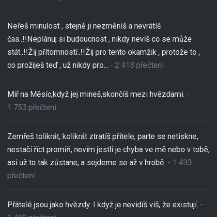
Neřeš minulost , stejně ji nezměníš a nevrátíš
čas..!!Neplánuj si budoucnost , nikdy nevíš co se může
stát..!!Žij přítomností..!!Žij pro tento okamžik , protože to ,
co prožiješ teď , už nikdy pro...
- 2 413 přečtení
Miř na Měsíc,když jej mineš,skončíš mezi hvězdami.
-
1 753 přečtení
Zemřeš tolikrát, kolikrát ztratíš přítele, parte se netiskne,
nestačí říct promiň, nevím jestli je chyba ve mě nebo v tobě,
asi už to tak zůstane, a sejdeme se až v hrobě.
- 1 493
přečtení
Přátelé jsou jako hvězdy. I když je nevidíš víš, že existují.
-