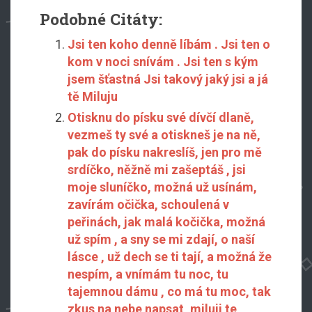
Podobné Citáty:
Jsi ten koho denně líbám . Jsi ten o
kom v noci snívám . Jsi ten s kým
jsem šťastná Jsi takový jaký jsi a já
tě Miluju
Otisknu do písku své dívčí dlaně,
vezmeš ty své a otiskneš je na ně,
pak do písku nakreslíš, jen pro mě
srdíčko, něžně mi zašeptáš , jsi
moje sluníčko, možná už usínám,
zavírám očička, schoulená v
peřinách, jak malá kočička, možná
už spím , a sny se mi zdají, o naší
lásce , už dech se ti tají, a možná že
nespím, a vnímám tu noc, tu
tajemnou dámu , co má tu moc, tak
zkus na nebe napsat, miluji te