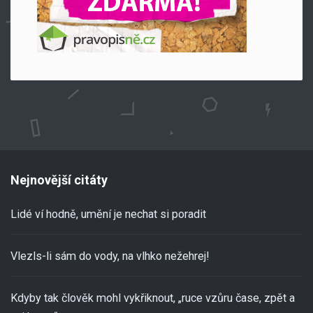
Nejnovější citáty
Lidé ví hodně, umění je nechat si poradit
Vlezls-li sám do vody, na vlhko nežehrej!
Kdyby tak člověk mohl vykřiknout, „ruce vzůru čase, zpět a