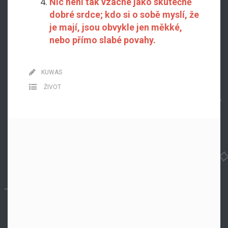
Nic není tak vzácné jako skutečně
dobré srdce; kdo si o sobě myslí, že
je mají, jsou obvykle jen měkké,
nebo přímo slabé povahy.
KUWAS
ŽIVOT