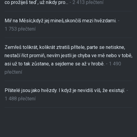
co prožiješ teď , už nikdy pro...
- 2 413 přečtení
Miř na Měsíc,když jej mineš,skončíš mezi hvězdami.
-
1 753 přečtení
Zemřeš tolikrát, kolikrát ztratíš přítele, parte se netiskne,
nestačí říct promiň, nevím jestli je chyba ve mě nebo v tobě,
asi už to tak zůstane, a sejdeme se až v hrobě.
- 1 490
přečtení
Přátelé jsou jako hvězdy. I když je nevidíš víš, že existují.
-
1 488 přečtení