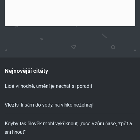
Nejnovější citáty
Lidé ví hodně, umění je nechat si poradit
Vlezls-li sám do vody, na vlhko nežehrej!
Kdyby tak člověk mohl vykřiknout, „ruce vzůru čase, zpět a
ani hnout“.