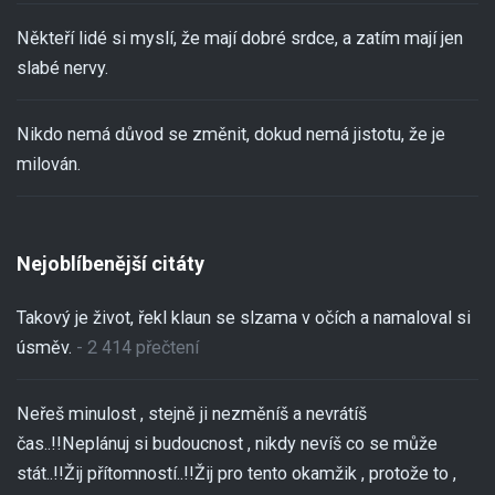
Někteří lidé si myslí, že mají dobré srdce, a zatím mají jen
slabé nervy.
Nikdo nemá důvod se změnit, dokud nemá jistotu, že je
milován.
Nejoblíbenější citáty
Takový je život, řekl klaun se slzama v očích a namaloval si
úsměv.
- 2 414 přečtení
Neřeš minulost , stejně ji nezměníš a nevrátíš
čas..!!Neplánuj si budoucnost , nikdy nevíš co se může
stát..!!Žij přítomností..!!Žij pro tento okamžik , protože to ,