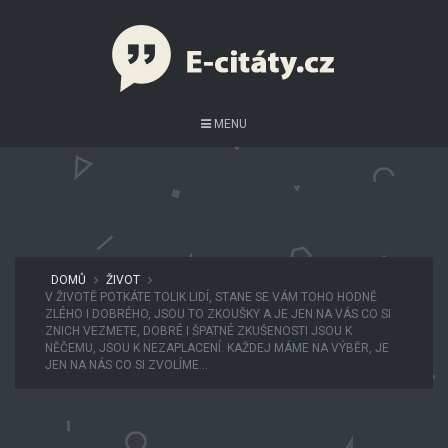
MENU
DOMŮ
ŽIVOT
V ŽIVOTĚ POTKÁTE TOLIK LIDÍ, STANE SE VÁM TOHO HODNĚ
ZLÉHO I DOBRÉHO, JSOU TO ZKOUŠKY A JE JEN NA VÁS CO SI
ZNICH VEZMETE, DOBRÉ I ŠPATNÉ ZKUŠENOSTI JSOU K
NĚČEMU, JSOU K NEZAPLACENÍ. KAŽDEJ MÁME NA VÝBĚR, JE
JEN NA NÁS CO SI ZVOLÍME…