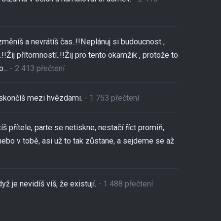
změníš a nevrátíš čas..!!Neplánuj si budoucnost ,
!!Žij přítomností..!!Žij pro tento okamžik , protože to
...
- 2 413 přečtení
,skončíš mezi hvězdami.
- 1 753 přečtení
tíš přítele, parte se netiskne, nestačí říct promiň,
nebo v tobě, asi už to tak zůstane, a sejdeme se až
yž je nevidíš víš, že existují.
- 1 488 přečtení