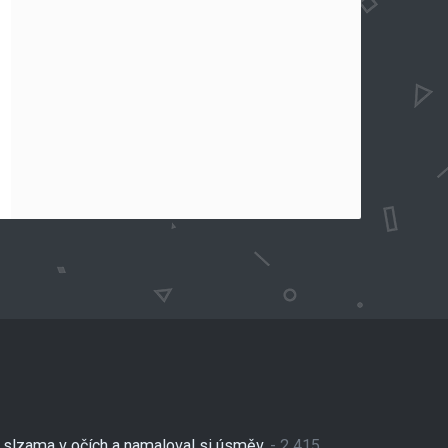
se slzama v očích a namaloval si úsměv.
- 2 415