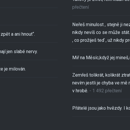
přečtení
Neřeš minulost , stejně ji ne
nikdy nevíš co se může stát..
zpět a ani hnout“.
, co prožiješ teď , už nikdy pro
ají jen slabé nervy.
Miř na Měsíc,když jej mineš
e je milován.
Zemřeš tolikrát, kolikrát ztra
nevím jestli je chyba ve mě 
v hrobě.
- 1 492 přečtení
Přátelé jsou jako hvězdy. I kd