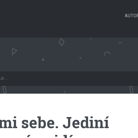
AUTOŘ
D ...
mi sebe. Jediní