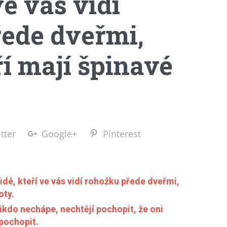
ve vás vidí
ede dveřmi,
eří mají špinavé
tter
Google+
Pinterest
lidé, kteří ve vás vidí rohožku přede dveřmi,
oty.
e nikdo nechápe, nechtějí pochopit, že oni
pochopit.