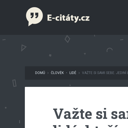
DOMŮ
ČLOVĚK
•
LIDÉ
VAŽTE SI SAMI SEBE. JEDINÍ LI
Važte si sa