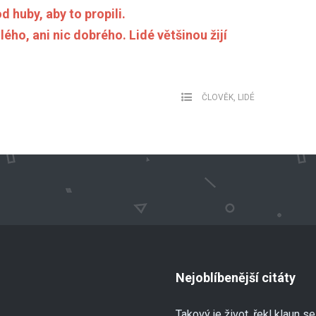
od huby, aby to propili.
lého, ani nic dobrého. Lidé většinou žijí
ČLOVĚK
,
LIDÉ
Nejoblíbenější citáty
Takový je život, řekl klaun 