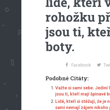
lidé, kteří 
rohožku př
jsou ti, kt
boty.
Facebook
Twi
Podobné Citáty:
Važte si sami sebe. Jediní 
jsou ti, kteří mají špinavé b
Lidé, kteří si stěžují, že j
sami nemají zájem nikoho 