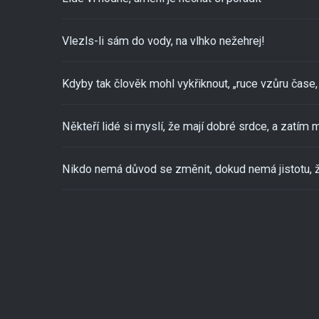
Vlezls-li sám do vody, na vlhko nežehrej!
Kdyby tak člověk mohl vykřiknout, „ruce vzůru čase, 
Někteří lidé si myslí, že mají dobré srdce, a zatím m
Nikdo nemá důvod se změnit, dokud nemá jistotu, ž