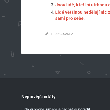
Jsou lidé, kteří si utrhnou 
Lidé většinou nedělají nic z
sami pro sebe.
LEO BUSCAGLIA
Nejnovější citáty
Lidé ví hodně, umění je nechat si poradit