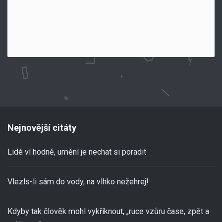
Nejnovější citáty
Lidé ví hodně, umění je nechat si poradit
Vlezls-li sám do vody, na vlhko nežehrej!
Kdyby tak člověk mohl vykřiknout, „ruce vzůru čase, zpět a