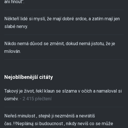
ani hnout“.
Někteří lidé si myslí, že mají dobré srdce, a zatím mají jen
slabé nervy.
Nikdo nemá důvod se změnit, dokud nemá jistotu, že je
milován.
Nejoblíbenější citáty
Takový je život, řekl klaun se slzama v očích a namaloval si
úsměv.
- 2 415 přečtení
Neřeš minulost , stejně ji nezměníš a nevrátíš
čas..!!Neplánuj si budoucnost , nikdy nevíš co se může