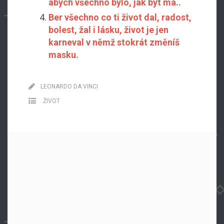
abych všechno bylo, jak být má..
Ber všechno co ti život dal, radost,
bolest, žal i lásku, život je jen
karneval v němž stokrát změníš
masku.
LEONARDO DA VINCI
ŽIVOT