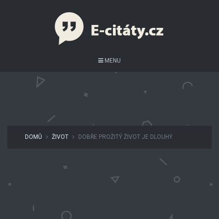
MENU
DOMŮ
ŽIVOT
DOBŘE PROŽITÝ ŽIVOT JE DLOUHÝ.