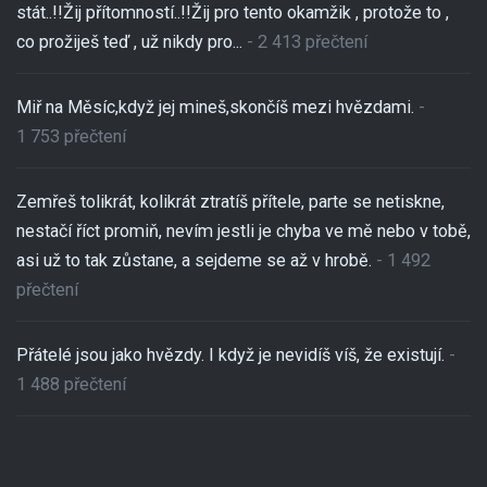
stát..!!Žij přítomností..!!Žij pro tento okamžik , protože to ,
co prožiješ teď , už nikdy pro...
- 2 413 přečtení
Miř na Měsíc,když jej mineš,skončíš mezi hvězdami.
-
1 753 přečtení
Zemřeš tolikrát, kolikrát ztratíš přítele, parte se netiskne,
nestačí říct promiň, nevím jestli je chyba ve mě nebo v tobě,
asi už to tak zůstane, a sejdeme se až v hrobě.
- 1 492
přečtení
Přátelé jsou jako hvězdy. I když je nevidíš víš, že existují.
-
1 488 přečtení