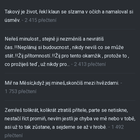
Takový je život, řekl klaun se slzama v očích a namaloval si
úsměv.
- 2 415 přečtení
Neřeš minulost , stejně ji nezměníš a nevrátíš
čas..!!Neplánuj si budoucnost , nikdy nevíš co se může
stát..!!Žij přítomností..!!Žij pro tento okamžik , protože to ,
co prožiješ teď , už nikdy pro...
- 2 413 přečtení
Miř na Měsíc,když jej mineš,skončíš mezi hvězdami.
-
1 753 přečtení
Zemřeš tolikrát, kolikrát ztratíš přítele, parte se netiskne,
nestačí říct promiň, nevím jestli je chyba ve mě nebo v tobě,
asi už to tak zůstane, a sejdeme se až v hrobě.
- 1 492
přečtení