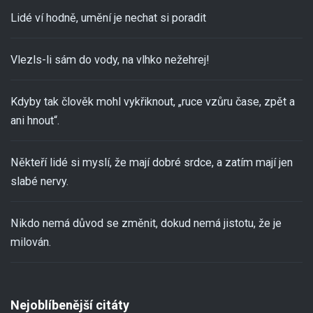
Lidé ví hodně, umění je nechat si poradit
Vlezls-li sám do vody, na vlhko nežehrej!
Kdyby tak člověk mohl vykřiknout, „ruce vzůru čase, zpět a
ani hnout“.
Někteří lidé si myslí, že mají dobré srdce, a zatím mají jen
slabé nervy.
Nikdo nemá důvod se změnit, dokud nemá jistotu, že je
milován.
Nejoblíbenější citáty