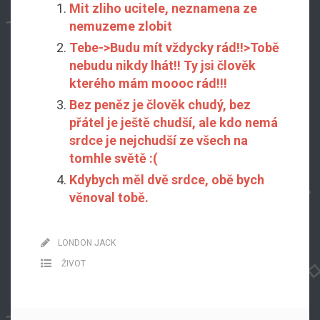
Mit zliho ucitele, neznamena ze
nemuzeme zlobit
Tebe->Budu mít vždycky rád!!>Tobě
nebudu nikdy lhát!! Ty jsi člověk
kterého mám moooc rád!!!
Bez peněz je člověk chudý, bez
přátel je ještě chudší, ale kdo nemá
srdce je nejchudší ze všech na
tomhle světě :(
Kdybych měl dvě srdce, obě bych
věnoval tobě.
LONDON JACK
ŽIVOT