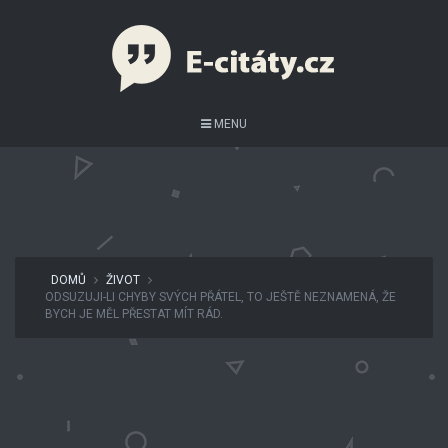
MENU
DOMŮ
ŽIVOT
ODSUZUJI-LI CHYBY SVÝCH PŘÁTEL, TO JEŠTĚ NEZNAMENÁ, ŽE
BYCH JE MĚL PŘESTAT MÍT RÁD.