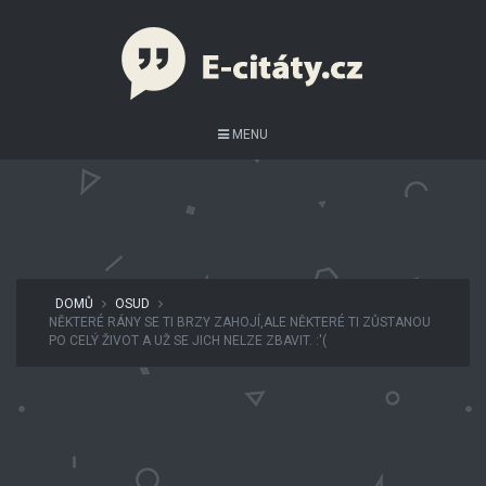
MENU
DOMŮ
OSUD
NĚKTERÉ RÁNY SE TI BRZY ZAHOJÍ,ALE NĚKTERÉ TI ZŮSTANOU
PO CELÝ ŽIVOT A UŽ SE JICH NELZE ZBAVIT. :'(