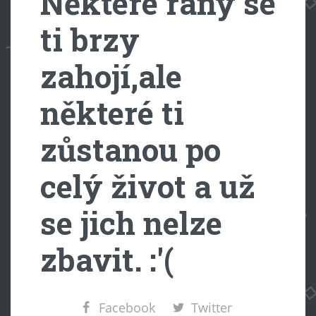
Některé rány se
ti brzy
zahojí,ale
některé ti
zůstanou po
celý život a už
se jich nelze
zbavit. :'(
Facebook
Twitter