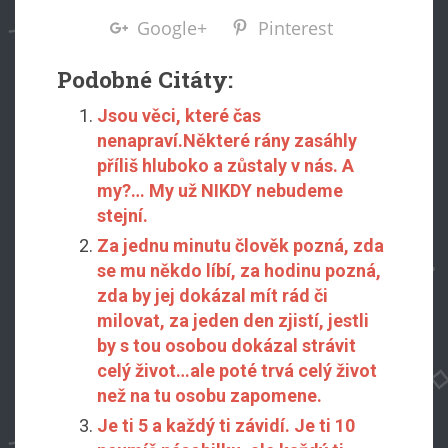
Google+
Pinterest
Podobné Citáty:
Jsou věci, které čas
nenapraví.Některé rány zasáhly
příliš hluboko a zůstaly v nás. A
my?… My už NIKDY nebudeme
stejní.
Za jednu minutu člověk pozná, zda
se mu někdo líbí, za hodinu pozná,
zda by jej dokázal mít rád či
milovat, za jeden den zjistí, jestli
by s tou osobou dokázal strávit
celý život…ale poté trvá celý život
než na tu osobu zapomene.
Je ti 5 a každý ti závidí. Je ti 10