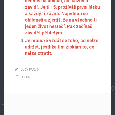
neumíš násobilku, ale každý ti
závidí. Je ti 15, prožíváš první lásku
a každý ti závidí. Najednou se
ohlídneš a zjistíš, že na všechno ti
jeden život nestačí. Pak začínáš
závidět pětiletým.
Je moudré vzdát se toho, co nelze
udržet, jestliže tím získám to, co
nelze ztratit.
LUCY PAAVO
OSUD