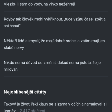
Vlezls-li sám do vody, na vlhko nežehrej!
Kdyby tak člověk mohl vykřiknout, „ruce vzůru čase, zpět a
ani hnout“.
Někteří lidé si myslí, že mají dobré srdce, a zatím mají jen
slabé nervy.
Nikdo nemá důvod se změnit, dokud nemá jistotu, že je
milován.
Nejoblíbenější citáty
Takový je život, řekl klaun se slzama v očích a namaloval si
úsměv.
- 2 417 přečtení