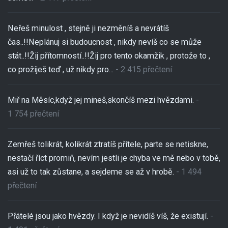
Neřeš minulost , stejně ji nezměníš a nevrátíš
čas..!!Neplánuj si budoucnost , nikdy nevíš co se může
stát..!!Žij přítomností..!!Žij pro tento okamžik , protože to ,
co prožiješ teď , už nikdy pro...
- 2 415 přečtení
Miř na Měsíc,když jej mineš,skončíš mezi hvězdami.
-
1 754 přečtení
Zemřeš tolikrát, kolikrát ztratíš přítele, parte se netiskne,
nestačí říct promiň, nevím jestli je chyba ve mě nebo v tobě,
asi už to tak zůstane, a sejdeme se až v hrobě.
- 1 494
přečtení
Přátelé jsou jako hvězdy. I když je nevidíš víš, že existují.
-