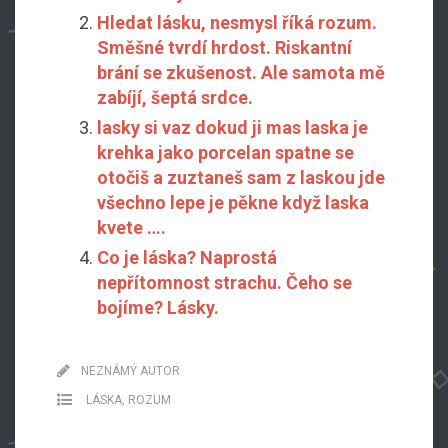
Hledat lásku, nesmysl říká rozum.
Směšné tvrdí hrdost. Riskantní
brání se zkušenost. Ale samota mě
zabíjí, šeptá srdce.
lasky si vaz dokud ji mas laska je
krehka jako porcelan spatne se
otočiš a zuztaneš sam z laskou jde
všechno lepe je pěkne když laska
kvete ….
Co je láska? Naprostá
nepřítomnost strachu. Čeho se
bojíme? Lásky.
NEZNÁMÝ AUTOR
LÁSKA
,
ROZUM