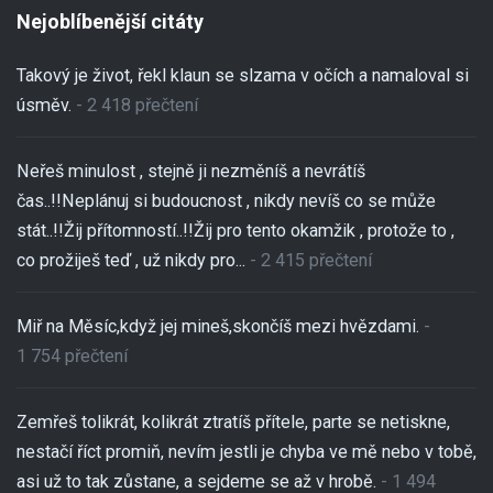
Nejoblíbenější citáty
Takový je život, řekl klaun se slzama v očích a namaloval si
úsměv.
- 2 418 přečtení
Neřeš minulost , stejně ji nezměníš a nevrátíš
čas..!!Neplánuj si budoucnost , nikdy nevíš co se může
stát..!!Žij přítomností..!!Žij pro tento okamžik , protože to ,
co prožiješ teď , už nikdy pro...
- 2 415 přečtení
Miř na Měsíc,když jej mineš,skončíš mezi hvězdami.
-
1 754 přečtení
Zemřeš tolikrát, kolikrát ztratíš přítele, parte se netiskne,
nestačí říct promiň, nevím jestli je chyba ve mě nebo v tobě,
asi už to tak zůstane, a sejdeme se až v hrobě.
- 1 494