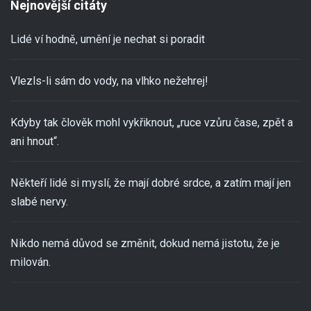
Nejnovější citáty
Lidé ví hodně, umění je nechat si poradit
Vlezls-li sám do vody, na vlhko nežehrej!
Kdyby tak člověk mohl vykřiknout, „ruce vzůru čase, zpět a
ani hnout“.
Někteří lidé si myslí, že mají dobré srdce, a zatím mají jen
slabé nervy.
Nikdo nemá důvod se změnit, dokud nemá jistotu, že je
milován.