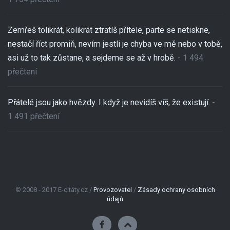
Zemřeš tolikrát, kolikrát ztratíš přítele, parte se netiskne,
nestačí říct promiň, nevím jestli je chyba ve mě nebo v tobě,
asi už to tak zůstane, a sejdeme se až v hrobě.
- 1 494
přečtení
Přátelé jsou jako hvězdy. I když je nevidíš víš, že existují.
-
1 491 přečtení
© 2008 - 2017 E-citáty.cz /
Provozovatel
/
Zásady ochrany osobních
údajů