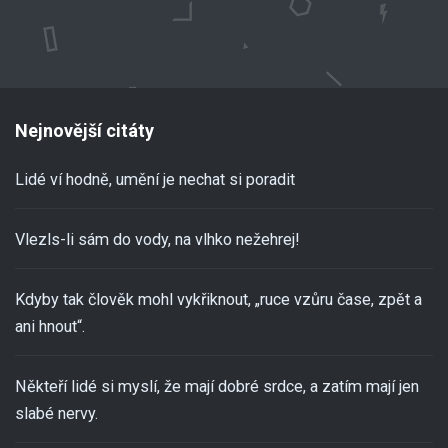
Nejnovější citáty
Lidé ví hodně, umění je nechat si poradit
Vlezls-li sám do vody, na vlhko nežehrej!
Kdyby tak člověk mohl vykřiknout, „ruce vzůru čase, zpět a
ani hnout“.
Někteří lidé si myslí, že mají dobré srdce, a zatím mají jen
slabé nervy.