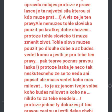
opravdu milujes protoze v prave
lasce je ta nejvetsi sila kterou si
kdo muze prat …!) A vis ze je ten
pravyAle nemuzes tohle slovicko
pouzit po kratkej dobe chozeni..
protoze tohle slovicko ti muze
zmenit zivot.Tohle slovo muzes
pouzit po dlouhe dobe a az budes
vedet komu a jestli je pro tebe ten
pravy… pak teprve poznas pravou
lasku !) protoze laska je neco tak
neskutecneho ze se to neda ani
popsat ale musis vedet koho mas
milovat .. to je uz jenom tvoje volba
koho budes milovat a koho ne …
nikdo to za tebe neudela …!
protoze jedine ty dokazes jit tou
pravou cestou a jestli delas chybi