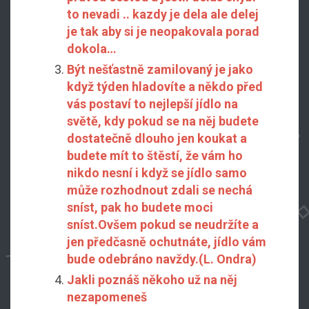
to nevadi .. kazdy je dela ale delej
je tak aby si je neopakovala porad
dokola…
Být nešťastně zamilovaný je jako
když týden hladovíte a někdo před
vás postaví to nejlepší jídlo na
světě, kdy pokud se na něj budete
dostatečně dlouho jen koukat a
budete mít to štěstí, že vám ho
nikdo nesní i když se jídlo samo
může rozhodnout zdali se nechá
sníst, pak ho budete moci
sníst.Ovšem pokud se neudržíte a
jen předčasně ochutnáte, jídlo vám
bude odebráno navždy.(L. Ondra)
Jakli poznáš někoho už na něj
nezapomeneš