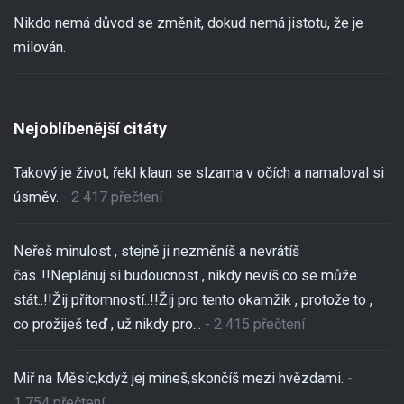
Nikdo nemá důvod se změnit, dokud nemá jistotu, že je
milován.
Nejoblíbenější citáty
Takový je život, řekl klaun se slzama v očích a namaloval si
úsměv.
- 2 417 přečtení
Neřeš minulost , stejně ji nezměníš a nevrátíš
čas..!!Neplánuj si budoucnost , nikdy nevíš co se může
stát..!!Žij přítomností..!!Žij pro tento okamžik , protože to ,
co prožiješ teď , už nikdy pro...
- 2 415 přečtení
Miř na Měsíc,když jej mineš,skončíš mezi hvězdami.
-
1 754 přečtení