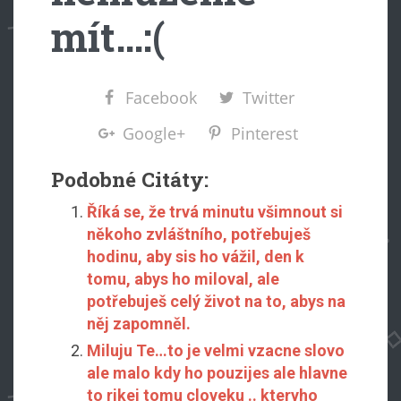
mít…:(
Facebook
Twitter
Google+
Pinterest
Podobné Citáty:
Říká se, že trvá minutu všimnout si
někoho zvláštního, potřebuješ
hodinu, aby sis ho vážil, den k
tomu, abys ho miloval, ale
potřebuješ celý život na to, abys na
něj zapomněl.
Miluju Te…to je velmi vzacne slovo
ale malo kdy ho pouzijes ale hlavne
to rikej tomu cloveku .. kteryho