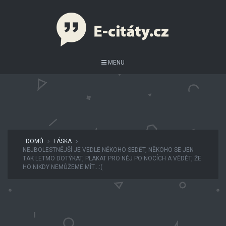
MENU
DOMŮ
LÁSKA
NEJBOLESTNĚJŠÍ JE VEDLE NĚKOHO SEDĚT, NĚKOHO SE JEN
TAK LETMO DOTÝKAT, PLAKAT PRO NĚJ PO NOCÍCH A VĚDĚT, ŽE
HO NIKDY NEMŮŽEME MÍT…:(