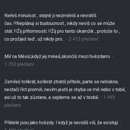
Neřeš minulost , stejně ji nezměníš a nevrátíš
čas..!!Neplánuj si budoucnost , nikdy nevíš co se může
stát..!!Žij přítomností..!!Žij pro tento okamžik , protože to ,
co prožiješ teď , už nikdy pro...
- 2 413 přečtení
Miř na Měsíc,když jej mineš,skončíš mezi hvězdami.
-
1 753 přečtení
Zemřeš tolikrát, kolikrát ztratíš přítele, parte se netiskne,
nestačí říct promiň, nevím jestli je chyba ve mě nebo v tobě,
asi už to tak zůstane, a sejdeme se až v hrobě.
- 1 493
přečtení
Přátelé jsou jako hvězdy. I když je nevidíš víš, že existují.
-