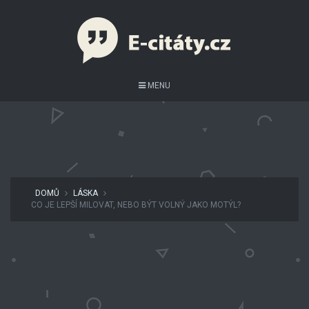
MENU
DOMŮ
LÁSKA
CO JE LEPŠÍ MILOVAT, NEBO BÝT VOLNÝ JAKO MOTÝL?