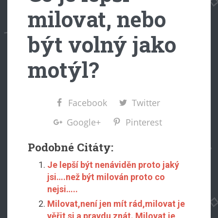
milovat, nebo
být volný jako
motýl?
Facebook
Twitter
Google+
Pinterest
Podobné Citáty:
Je lepší být nenáviděn proto jaký
jsi….než být milován proto co
nejsi…..
Milovat,není jen mít rád,milovat je
věřit si a pravdu znát. Milovat je