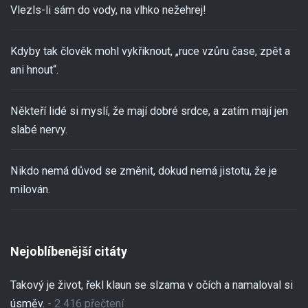
Vlezls-li sám do vody, na vlhko nežehrej!
Kdyby tak člověk mohl vykřiknout, „ruce vzůru čase, zpět a
ani hnout“.
Někteří lidé si myslí, že mají dobré srdce, a zatím mají jen
slabé nervy.
Nikdo nemá důvod se změnit, dokud nemá jistotu, že je
milován.
Nejoblíbenější citáty
Takový je život, řekl klaun se slzama v očích a namaloval si
úsměv.
- 2 416 přečtení