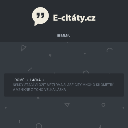
MENU
DOMŮ
LÁSKA
NĚKDY STAČÍ VLOŽIT MEZI DVA SLABÉ CITY MNOHO KILOMETRŮ
A VZNIKNE Z TOHO VELKÁ LÁSKA.