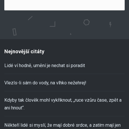
Nejnovější citáty
Lidé ví hodně, umění je nechat si poradit
Vlezls-li sám do vody, na vlhko nežehrej!
Kdyby tak člověk mohl vykřiknout, „ruce vzůru čase, zpět a
ani hnout“.
Někteří lidé si myslí, že mají dobré srdce, a zatím mají jen