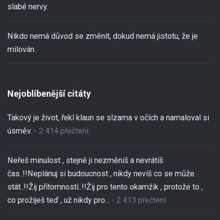
slabé nervy.
Nikdo nemá důvod se změnit, dokud nemá jistotu, že je
milován.
Nejoblíbenější citáty
Takový je život, řekl klaun se slzama v očích a namaloval si
úsměv.
- 2 414 přečtení
Neřeš minulost , stejně ji nezměníš a nevrátíš
čas..!!Neplánuj si budoucnost , nikdy nevíš co se může
stát..!!Žij přítomností..!!Žij pro tento okamžik , protože to ,
co prožiješ teď , už nikdy pro...
- 2 413 přečtení