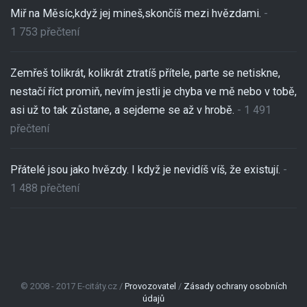
Miř na Měsíc,když jej mineš,skončíš mezi hvězdami.
-
1 753 přečtení
Zemřeš tolikrát, kolikrát ztratíš přítele, parte se netiskne,
nestačí říct promiň, nevím jestli je chyba ve mě nebo v tobě,
asi už to tak zůstane, a sejdeme se až v hrobě.
- 1 491
přečtení
Přátelé jsou jako hvězdy. I když je nevidíš víš, že existují.
-
1 488 přečtení
© 2008 - 2017 E-citáty.cz /
Provozovatel
/
Zásady ochrany osobních
údajů