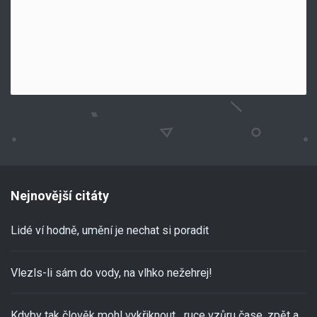
Nejnovější citáty
Lidé ví hodně, umění je nechat si poradit
Vlezls-li sám do vody, na vlhko nežehrej!
Kdyby tak člověk mohl vykřiknout, „ruce vzůru čase, zpět a