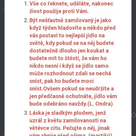
Vše co řeknete, uděláte, nakonec
život použije proti Vám.
Být nešťastně zamilovaný je jako
když týden hladovíte a někdo před
vás postaví to nejlepší jídlo na
světě, kdy pokud se na něj budete
dostatečně dlouho jen koukat a
budete mít to štěstí, že vám ho
nikdo nesní i když se jídlo samo
může rozhodnout zdali se nechá
sníst, pak ho budete moci
sníst.Ovšem pokud se neudržíte a
jen předčasně ochutnáte, jídlo vám
bude odebráno navždy.(L. Ondra)
Láska je sladkým plodem, jenž
uzrál z květu zamilovanosti na
větévce citu. Pečujte o něj, jinak
vám shnije před očima. (martikii)