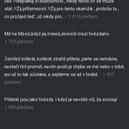
čas..!!Neplánuj si budoucnost , nikdy nevíš co se může
stát..!!Žij přítomností..!!Žij pro tento okamžik , protože to ,
co prožiješ teď , už nikdy pro...
- 2 413 přečtení
Miř na Měsíc,když jej mineš,skončíš mezi hvězdami.
-
1 753 přečtení
Zemřeš tolikrát, kolikrát ztratíš přítele, parte se netiskne,
nestačí říct promiň, nevím jestli je chyba ve mě nebo v tobě,
asi už to tak zůstane, a sejdeme se až v hrobě.
- 1 493
přečtení
Přátelé jsou jako hvězdy. I když je nevidíš víš, že existují.
-
1 490 přečtení