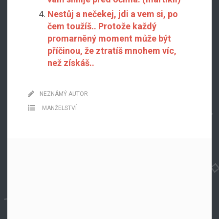
Nestůj a nečekej, jdi a vem si, po
čem toužíš.. Protože každý
promarněný moment může být
příčinou, že ztratíš mnohem víc,
než získáš..
NEZNÁMÝ AUTOR
MANŽELSTVÍ