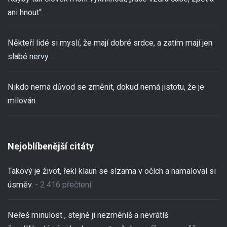
ani hnout“.
Někteří lidé si myslí, že mají dobré srdce, a zatím mají jen
slabé nervy.
Nikdo nemá důvod se změnit, dokud nemá jistotu, že je
milován.
Nejoblíbenější citáty
Takový je život, řekl klaun se slzama v očích a namaloval si
úsměv.
- 2 416 přečtení
Neřeš minulost , stejně ji nezměníš a nevrátíš