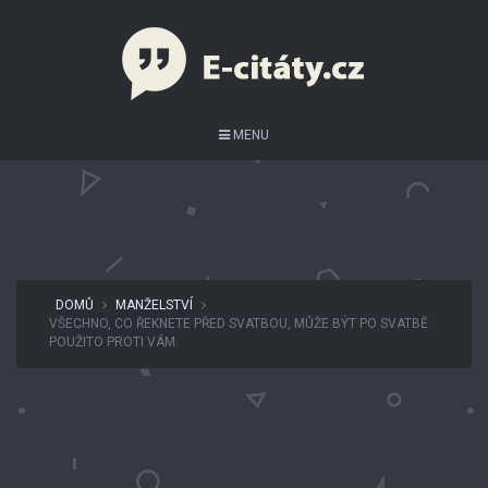
MENU
DOMŮ
MANŽELSTVÍ
VŠECHNO, CO ŘEKNETE PŘED SVATBOU, MŮŽE BÝT PO SVATBĚ
POUŽITO PROTI VÁM.