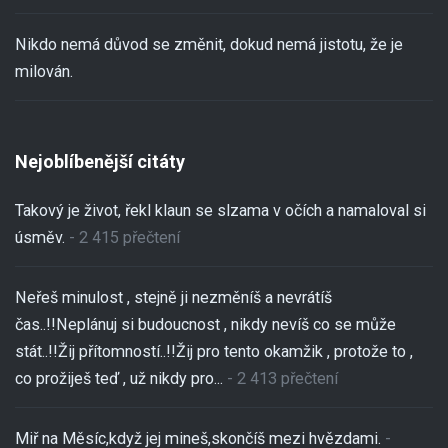
Nikdo nemá důvod se změnit, dokud nemá jistotu, že je
milován.
Nejoblíbenější citáty
Takový je život, řekl klaun se slzama v očích a namaloval si
úsměv.
- 2 415 přečtení
Neřeš minulost , stejně ji nezměníš a nevrátíš
čas..!!Neplánuj si budoucnost , nikdy nevíš co se může
stát..!!Žij přítomností..!!Žij pro tento okamžik , protože to ,
co prožiješ teď , už nikdy pro...
- 2 413 přečtení
Miř na Měsíc,když jej mineš,skončíš mezi hvězdami.
-