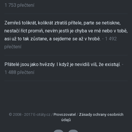
1 753 přečtení
Zemřeš tolikrát, kolikrát ztratíš přítele, parte se netiskne,
nestačí říct promiň, nevím jestli je chyba ve mě nebo v tobě,
asi už to tak zůstane, a sejdeme se až v hrobě.
- 1 492
přečtení
Přátelé jsou jako hvězdy. I když je nevidíš víš, že existují.
-
1 488 přečtení
© 2008 - 2017 E-citáty.cz /
Provozovatel
/
Zásady ochrany osobních
údajů