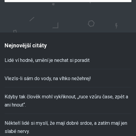
Nejnovější citáty
Lidé ví hodně, umění je nechat si poradit
Vlezls-li sám do vody, na vlhko nežehrej!
Kdyby tak člověk mohl vykřiknout, „ruce vzůru čase, zpět a
ani hnout“.
Někteří lidé si myslí, že mají dobré srdce, a zatím mají jen
slabé nervy.