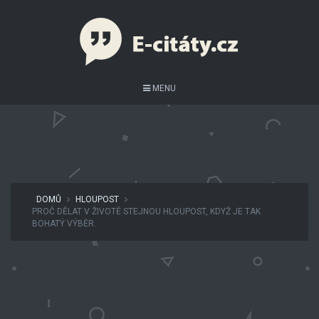
MENU
DOMŮ
HLOUPOST
PROČ DĚLAT V ŽIVOTĚ STEJNOU HLOUPOST, KDYŽ JE TAK
BOHATÝ VÝBĚR.