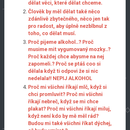
dělat věci, které dělat chceme.
Člověk by měl dělat také něco
zdánlivě zbytečného, něco jen tak
pro radost, aby úplně nezblbnul z
toho, co dělat musí.
Proč pijeme alkohol..? Proč
musime mit vygumovaný mozky..?
Proč každej chce abysme na nej
zapomeli.? Proč se ptáš coo si
dělala když ti odpovi že si nic
nedelala!! NEPIJ ALKOHOL
Proč mi všichni říkají mlč, když si
chci promluvit? Proč mi všichni
říkají nebreč, když se mi chce
plakat? Proč mi všichni říkají miluj,
když není kdo by mě měl rád?
Budou mi také všichni říkat dýchej,