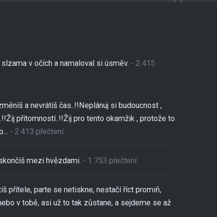
se slzama v očích a namaloval si úsměv.
- 2 415
změníš a nevrátíš čas..!!Neplánuj si budoucnost ,
!!Žij přítomností..!!Žij pro tento okamžik , protože to
...
- 2 413 přečtení
,skončíš mezi hvězdami.
- 1 753 přečtení
tíš přítele, parte se netiskne, nestačí říct promiň,
nebo v tobě, asi už to tak zůstane, a sejdeme se až