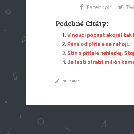
Facebook
Twi
Podobné Citáty:
V nouzi poznáš akorát tak h
Rána od přítele se nehojí.
Stín a přítele nehledej. Stoj
Je lepší ztratit milión ka
NEZNÁMÝ