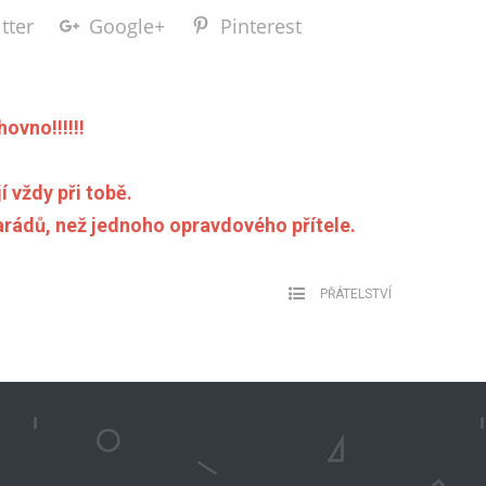
tter
Google+
Pinterest
ovno!!!!!!
í vždy při tobě.
marádů, než jednoho opravdového přítele.
PŘÁTELSTVÍ