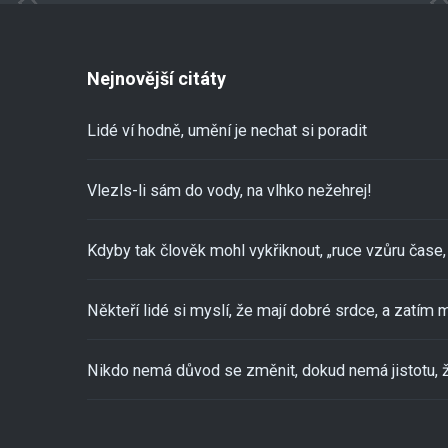
Nejnovější citáty
Lidé ví hodně, umění je nechat si poradit
Vlezls-li sám do vody, na vlhko nežehrej!
Kdyby tak člověk mohl vykřiknout, „ruce vzůru čase, 
Někteří lidé si myslí, že mají dobré srdce, a zatím m
Nikdo nemá důvod se změnit, dokud nemá jistotu, ž