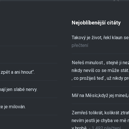
Nejoblíbenější citáty
Takový je život, řekl klaun 
přečtení
Neřeš minulost , stejně ji ne
nikdy nevíš co se může stát..
zpět a ani hnout“.
, co prožiješ teď , už nikdy pro
ají jen slabé nervy.
Miř na Měsíc,když jej mineš
e je milován.
Zemřeš tolikrát, kolikrát ztra
nevím jestli je chyba ve mě 
v hrobě.
- 1 492 přečtení