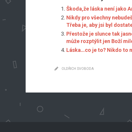
Škoda,že láska není jako 
Nikdy pro všechny nebudeš 
Třeba je, aby jsi byl dosta
Přestože je slunce tak jasn
může rozptýlit jen Boží mil
Láska…co je to? Nikdo to nev
OLDŘICH SVOBODA