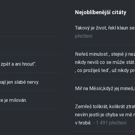
Nejoblíbenější citáty
Takový je život, řekl klaun 
přečtení
Neřeš minulost , stejně ji ne
nikdy nevíš co se může stát..
zpět a ani hnout“.
, co prožiješ teď , už nikdy pro
ají jen slabé nervy.
Miř na Měsíc,když jej mineš
e je milován.
Zemřeš tolikrát, kolikrát ztra
nevím jestli je chyba ve mě 
v hrobě.
- 1 491 přečtení