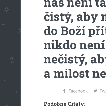
nás není t
čistý, aby
do Boží pří
nikdo není
nečistý, ab
a milost ne
Facebook
Twi
Podobné Citáty: