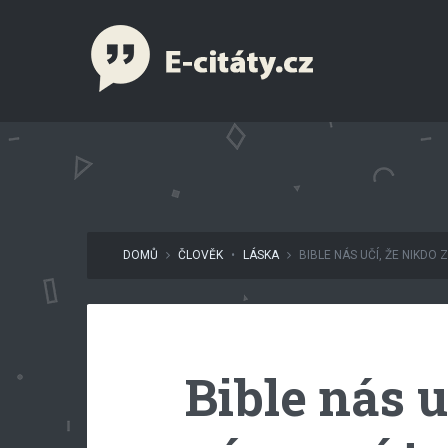
DOMŮ
ČLOVĚK
•
LÁSKA
BIBLE NÁS UČÍ, ŽE NIKDO Z 
Bible nás u