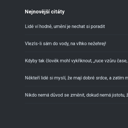
Nejnovější citáty
Lidé ví hodně, umění je nechat si poradit
Vlezls-li sám do vody, na vlhko nežehrej!
Kdyby tak člověk mohl vykřiknout, „ruce vzůru čase, 
Někteří lidé si myslí, že mají dobré srdce, a zatím m
Nikdo nemá důvod se změnit, dokud nemá jistotu, ž