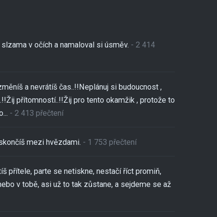
se slzama v očích a namaloval si úsměv.
- 2 414
změníš a nevrátíš čas..!!Neplánuj si budoucnost ,
!!Žij přítomností..!!Žij pro tento okamžik , protože to
...
- 2 413 přečtení
,skončíš mezi hvězdami.
- 1 753 přečtení
tíš přítele, parte se netiskne, nestačí říct promiň,
nebo v tobě, asi už to tak zůstane, a sejdeme se až