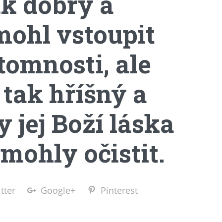
ak dobrý a
 mohl vstoupit
tomnosti, ale
 tak hříšný a
y jej Boží láska
mohly očistit.
tter
Google+
Pinterest