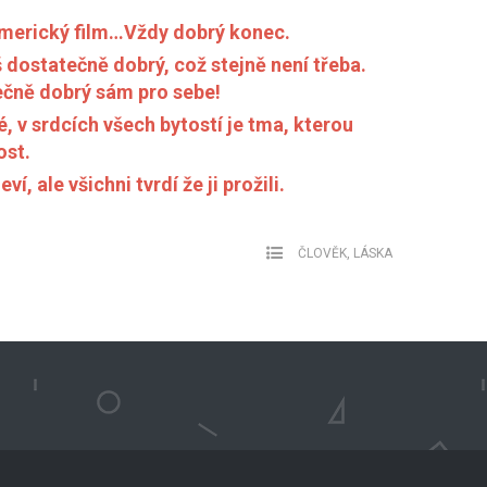
Americký film…Vždy dobrý konec.
dostatečně dobrý, což stejně není třeba.
tečně dobrý sám pro sebe!
é, v srdcích všech bytostí je tma, kterou
ost.
í, ale všichni tvrdí že ji prožili.
ČLOVĚK
,
LÁSKA