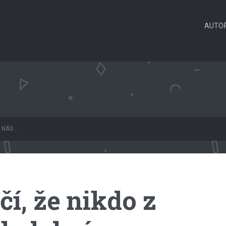
AUTOŘ
NÁS ...
čí, že nikdo z