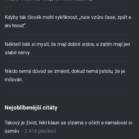
Kdyby tak člověk mohl vykřiknout, „ruce vzůru čase, zpět a
ani hnout“.
Někteří lidé si myslí, že mají dobré srdce, a zatím mají jen
slabé nervy.
Nikdo nemá důvod se změnit, dokud nemá jistotu, že je
milován.
Nejoblíbenější citáty
Takový je život, řekl klaun se slzama v očích a namaloval si
úsměv.
- 2 414 přečtení