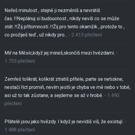
Neřeš minulost , stejně ji nezměníš a nevrátíš
čas..!!Neplánuj si budoucnost , nikdy nevíš co se může
stát..!!Žij přítomností..!!Žij pro tento okamžik , protože to ,
co prožiješ teď , už nikdy pro...
- 2 413 přečtení
Miř na Měsíc,když jej mineš,skončíš mezi hvězdami.
-
1 753 přečtení
Zemřeš tolikrát, kolikrát ztratíš přítele, parte se netiskne,
nestačí říct promiň, nevím jestli je chyba ve mě nebo v tobě,
asi už to tak zůstane, a sejdeme se až v hrobě.
- 1 490
přečtení
Přátelé jsou jako hvězdy. I když je nevidíš víš, že existují.
-
1 488 přečtení