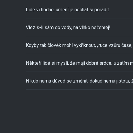
Lidé ví hodně, umění je nechat si poradit
Vlezls-li sám do vody, na vlhko nežehrej!
Kdyby tak člověk mohl vykřiknout, „ruce vzůru čase, 
Někteří lidé si myslí, že mají dobré srdce, a zatím m
Nikdo nemá důvod se změnit, dokud nemá jistotu, ž