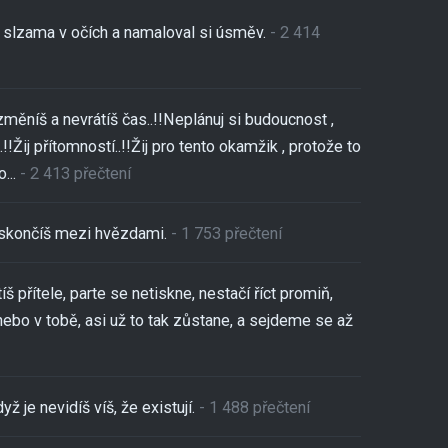
se slzama v očích a namaloval si úsměv.
- 2 414
změníš a nevrátíš čas..!!Neplánuj si budoucnost ,
!!Žij přítomností..!!Žij pro tento okamžik , protože to
...
- 2 413 přečtení
,skončíš mezi hvězdami.
- 1 753 přečtení
tíš přítele, parte se netiskne, nestačí říct promiň,
nebo v tobě, asi už to tak zůstane, a sejdeme se až
yž je nevidíš víš, že existují.
- 1 488 přečtení