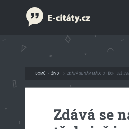
DOMŮ
ŽIVOT
ZDÁVÁ SE NÁM MÁLO O TĚCH, JEŽ JSM
Zdává se 