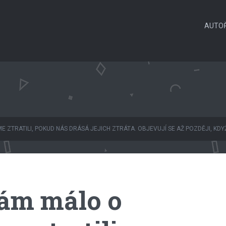
AUTOŘ
E ZTRATILI, POKUD NÁS DRÁSÁ JEJICH ZTRÁTA. OBJEVUJÍ SE AŽ POZDĚJI, KDY
nám málo o