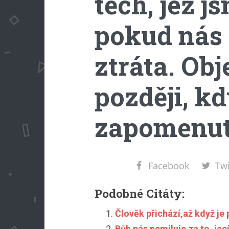
těch, jež js
pokud nás 
ztráta. Obj
později, k
zapomenut
Facebook
Twi
Podobné Citáty:
Člověk přichází,až když je
Bůh nás nemiluje za to, jací