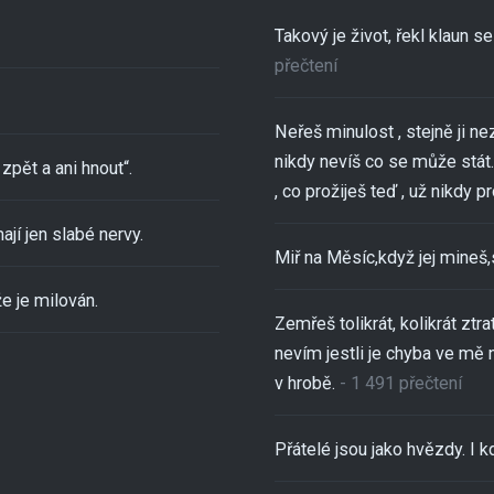
Takový je život, řekl klaun 
přečtení
Neřeš minulost , stejně ji ne
nikdy nevíš co se může stát..
zpět a ani hnout“.
, co prožiješ teď , už nikdy pro
ají jen slabé nervy.
Miř na Měsíc,když jej mineš
e je milován.
Zemřeš tolikrát, kolikrát ztra
nevím jestli je chyba ve mě 
v hrobě.
- 1 491 přečtení
Přátelé jsou jako hvězdy. I kd