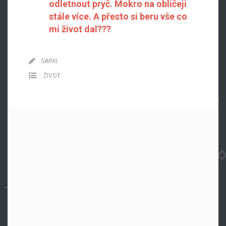
odletnout pryč. Mokro na obličeji
stále více. A přesto si beru vše co
mi život dal???
SARKI
ŽIVOT