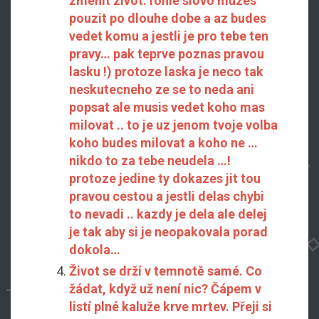
zmenit zivot.Tohle slovo muzes
pouzit po dlouhe dobe a az budes
vedet komu a jestli je pro tebe ten
pravy… pak teprve poznas pravou
lasku !) protoze laska je neco tak
neskutecneho ze se to neda ani
popsat ale musis vedet koho mas
milovat .. to je uz jenom tvoje volba
koho budes milovat a koho ne …
nikdo to za tebe neudela …!
protoze jedine ty dokazes jit tou
pravou cestou a jestli delas chybi
to nevadi .. kazdy je dela ale delej
je tak aby si je neopakovala porad
dokola…
Život se drží v temnotě samé. Co
žádat, když už není nic? Čápem v
listí plné kaluže krve mrtev. Přeji si