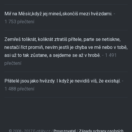
Miř na Měsíc,když jej mineš,skončíš mezi hvězdami.
-
1 753 přečtení
Zemřeš tolikrát, kolikrát ztratíš přítele, parte se netiskne,
nestačí říct promiň, nevím jestli je chyba ve mě nebo v tobě,
asi už to tak zůstane, a sejdeme se až v hrobě.
- 1 491
přečtení
Přátelé jsou jako hvězdy. I když je nevidíš víš, že existují.
-
1 488 přečtení
© 2008 - 2017 E-citáty.cz /
Provozovatel
/
Zásady ochrany osobních