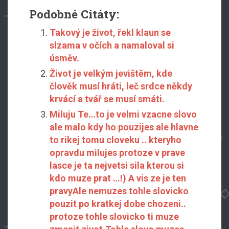
Podobné Citáty:
Takový je život, řekl klaun se
slzama v očích a namaloval si
úsměv.
Život je velkým jevištěm, kde
člověk musí hráti, leč srdce někdy
krvácí a tvář se musí smáti.
Miluju Te…to je velmi vzacne slovo
ale malo kdy ho pouzijes ale hlavne
to rikej tomu cloveku .. kteryho
opravdu milujes protoze v prave
lasce je ta nejvetsi sila kterou si
kdo muze prat …!) A vis ze je ten
pravyAle nemuzes tohle slovicko
pouzit po kratkej dobe chozeni..
protoze tohle slovicko ti muze