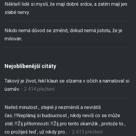
Někteří lidé si myslí, že mají dobré srdce, a zatím mají jen
slabé nervy.
Nikdo nemá důvod se změnit, dokud nemá jistotu, že je
milován.
Nejoblíbenější citáty
Takový je život, řekl klaun se slzama v očích a namaloval si
úsměv.
- 2 414 přečtení
Neřeš minulost , stejně ji nezměníš a nevrátíš
čas..!!Neplánuj si budoucnost , nikdy nevíš co se může
stát..!!Žij přítomností..!!Žij pro tento okamžik , protože to ,
co prožiješ teď , už nikdy pro...
- 2 413 přečtení