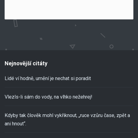
Nejnovější citáty
Lidé ví hodně, umění je nechat si poradit
Vlezls-li sám do vody, na vlhko nežehrej!
Kdyby tak člověk mohl vykřiknout, „ruce vzůru čase, zpět a
ani hnout“.