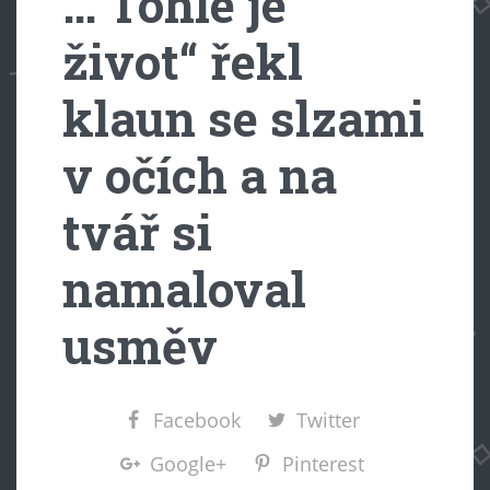
…“Tohle je
život“ řekl
klaun se slzami
v očích a na
tvář si
namaloval
usměv
Facebook
Twitter
Google+
Pinterest