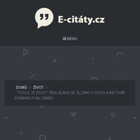
MENU
DOMŮ
ŽIVOT
…“TOHLE JE ŽIVOT“ ŘEKL KLAUN SE SLZAMI V OČÍCH A NA TVÁŘ
SI NAMALOVAL USMĚV