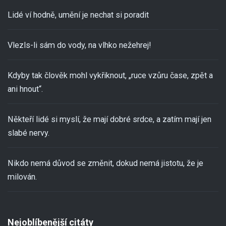
Lidé ví hodně, umění je nechat si poradit
Vlezls-li sám do vody, na vlhko nežehrej!
Kdyby tak člověk mohl vykřiknout, „ruce vzůru čase, zpět a
ani hnout“.
Někteří lidé si myslí, že mají dobré srdce, a zatím mají jen
slabé nervy.
Nikdo nemá důvod se změnit, dokud nemá jistotu, že je
milován.
Nejoblíbenější citáty