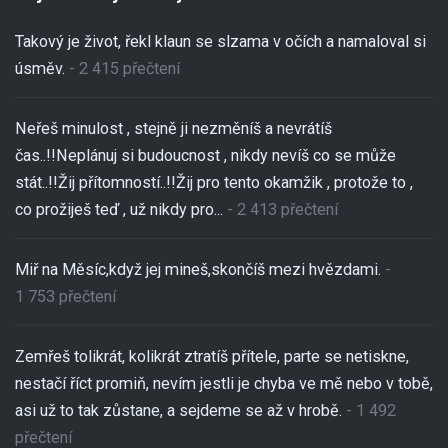
Takový je život, řekl klaun se slzama v očích a namaloval si
úsměv.
- 2 415 přečtení
Neřeš minulost , stejně ji nezměníš a nevrátíš
čas..!!Neplánuj si budoucnost , nikdy nevíš co se může
stát..!!Žij přítomností..!!Žij pro tento okamžik , protože to ,
co prožiješ teď , už nikdy pro...
- 2 413 přečtení
Miř na Měsíc,když jej mineš,skončíš mezi hvězdami.
-
1 753 přečtení
Zemřeš tolikrát, kolikrát ztratíš přítele, parte se netiskne,
nestačí říct promiň, nevím jestli je chyba ve mě nebo v tobě,
asi už to tak zůstane, a sejdeme se až v hrobě.
- 1 492
přečtení