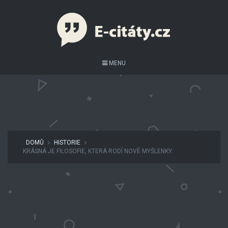
MENU
DOMŮ
HISTORIE
KRÁSNÁ JE FILOSOFIE, KTERÁ RODÍ NOVÉ MYŠLENKY.