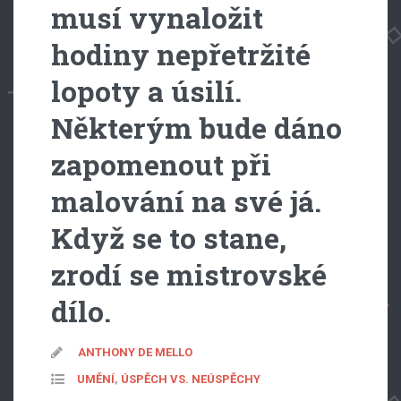
musí vynaložit
hodiny nepřetržité
lopoty a úsilí.
Některým bude dáno
zapomenout při
malování na své já.
Když se to stane,
zrodí se mistrovské
dílo.
ANTHONY DE MELLO
UMĚNÍ
,
ÚSPĚCH VS. NEÚSPĚCHY