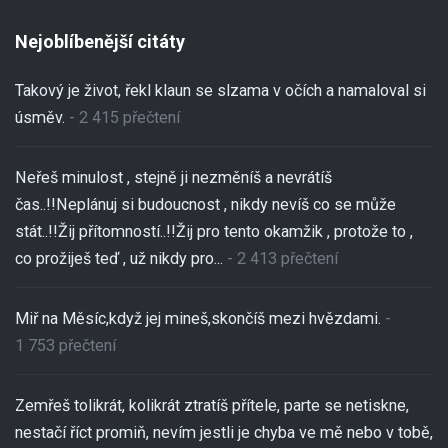
Nejoblíbenější citáty
Takový je život, řekl klaun se slzama v očích a namaloval si
úsměv.
- 2 415 přečtení
Neřeš minulost , stejně ji nezměníš a nevrátíš
čas..!!Neplánuj si budoucnost , nikdy nevíš co se může
stát..!!Žij přítomností..!!Žij pro tento okamžik , protože to ,
co prožiješ teď , už nikdy pro...
- 2 413 přečtení
Miř na Měsíc,když jej mineš,skončíš mezi hvězdami.
-
1 753 přečtení
Zemřeš tolikrát, kolikrát ztratíš přítele, parte se netiskne,
nestačí říct promiň, nevím jestli je chyba ve mě nebo v tobě,