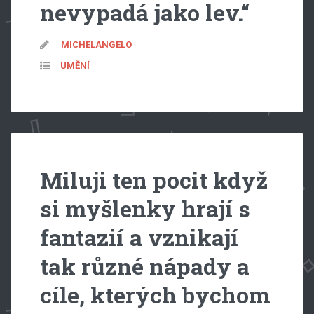
nevy­padá jako lev.“
MICHELANGELO
UMĚNÍ
Miluji ten pocit když
si myšlenky hrají s
fantazií a vznikají
tak různé nápady a
cíle, kterých bychom