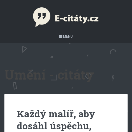
MENU
Umění - citáty
Každý malíř, aby
dosáhl úspěchu,