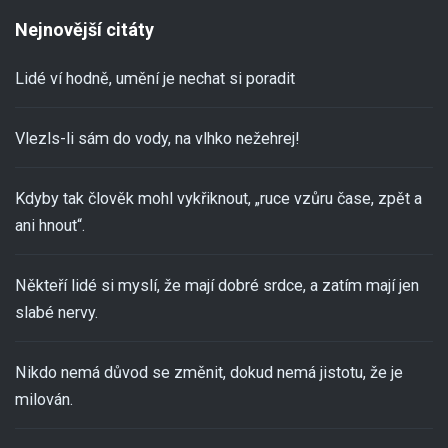
Nejnovější citáty
Lidé ví hodně, umění je nechat si poradit
Vlezls-li sám do vody, na vlhko nežehrej!
Kdyby tak člověk mohl vykřiknout, „ruce vzůru čase, zpět a
ani hnout“.
Někteří lidé si myslí, že mají dobré srdce, a zatím mají jen
slabé nervy.
Nikdo nemá důvod se změnit, dokud nemá jistotu, že je
milován.